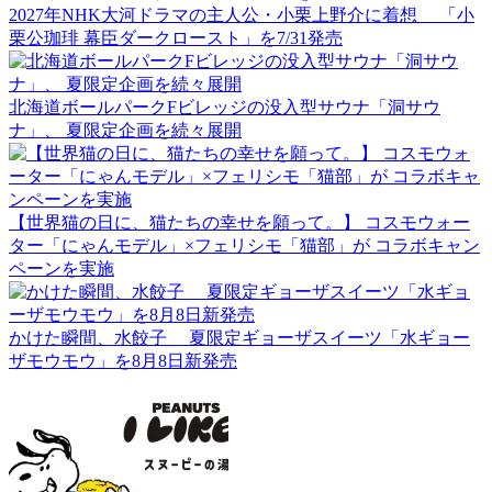
2027年NHK大河ドラマの主人公・小栗上野介に着想 「小
栗公珈琲 幕臣ダークロースト」を7/31発売
北海道ボールパークFビレッジの没入型サウナ「洞サウ
ナ」、 夏限定企画を続々展開
【世界猫の日に、猫たちの幸せを願って。】 コスモウォー
ター「にゃんモデル」×フェリシモ「猫部」が コラボキャン
ペーンを実施
かけた瞬間、水餃子 夏限定ギョーザスイーツ「水ギョー
ザモウモウ」を8月8日新発売