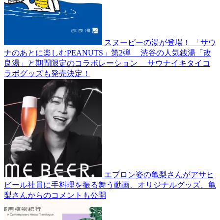
スヌーピーの湯が登場！ 「サウ
ナのあとに楽しむPEANUTS」第2弾 渋谷の人気銭湯「改
良湯」と期間限定のコラボレーション サウナイキタイコ
ラボグッズも発売決定！
エプロン姿の亀梨さんがアサヒ
ビール社員に手料理を振る舞う動画、オリジナルグッズ、亀
梨さんからのコメントも公開