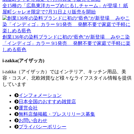
全15種の「広島東洋カープめじるしチャーム」が登場！ 紙
屋町シャレオ限定で7月31日より販売を開始
創業136年の染料ブランドに初の“藍色”が新登場 みやこ染
「インディゴ」カラー 9/1発売 発酵不要で家庭で手軽に楽
しめる藍色
i-zakka(アイザッカ)
i-zakka（アイザッカ）ではインテリア、キッチン用品、美
容・コスメ、北欧雑貨など様々なライフスタイル情報を提供
しています
インフォメーション
日本全国のおすすめ雑貨店
運営会社
無料店舗掲載・プレスリリース募集
お問い合わせ
プライバシーポリシー