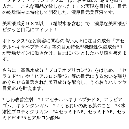
「メトラッセ プランプセラム」は、お客様のご意見を取り
入れ、「こんな商品が欲しかった！」の実現を目指し、目元
の乾燥悩みに特化して開発した、濃厚目元美容液です。
美容液成分９８％以上（精製水を含む）で、濃厚な美容液が
ピタッと目元にフィット！
ボトックス*など美容に関心の高い人々に注目の成分「アセ
チルヘキサペプチド-8」等の目元特化型機能性保湿成分* 1
が乾燥サインに働きかけ、目元にパンとしたハリ感を与えま
す。
さらに、高保水成分「プロテオグリカン*3」をはじめ、「セ
ラミド*4」や「ヒアルロン酸*5」等の目元にうるおいを張り
めぐらせる厳選された美容成分を配合し、うるおうハリツヤ
目元※2を叶えます。
* しわ改善注射 * 1 アセチルヘキサペプチド-8、アラビア
ゴム、キサンタンガム * 2 うるおいのある肌のこと *3 水
溶性プロテオグリカン *4 セラミドNP、セラミドAP、セラ
ミドEOP *5 ヒアルロン酸Na