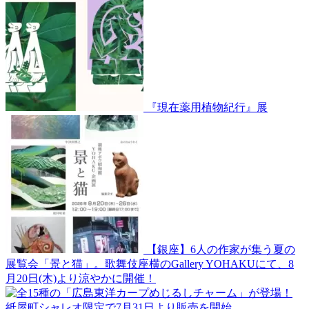
『現在薬用植物紀行』展
【銀座】6人の作家が集う夏の
展覧会「景と猫」。歌舞伎座横のGallery YOHAKUにて、8
月20日(木)より涼やかに開催！