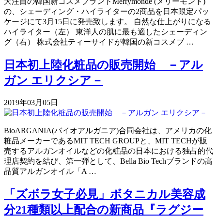
大注目の韓国新コスメブランドMerrymonde (メリーモンド)
の、シェーディング・ハイライターの2商品を日本限定パッ
ケージにて3月15日に発売致します。 自然な仕上がりになる
ハイライター（左） 東洋人の肌に最も適したシェーディン
グ（右） 株式会社ティーサイドが韓国の新コスメブ …
日本初上陸化粧品の販売開始 －アル
ガン エリクシア－
2019年03月05日
BioARGANIA(バイオアルガニア)合同会社は、アメリカの化
粧品メーカーであるMIT TECH GROUPと、MIT TECHが販
売するアルガンオイルなどの化粧品の日本における独占的代
理店契約を結び、第一弾として、Bella Bio Techブランドの高
品質アルガンオイル「A …
「ズボラ女子必見」ボタニカル美容成
分21種類以上配合の新商品『ラグジー