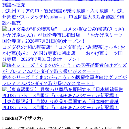
北九州エリアのJR・観光施設が乗り放題・入り放題 「北九
州周遊パス～タッチKyushu～」 JR区間拡大＆対象施設19施
設へ拡充
コメダ発の“和の喫茶店” 「コメダ和(なごみ)喫茶(きっさ) お
かげ庵(あん)」が 国分寺市に初出店 「おかげ庵ミーツ国
分寺店」2026年7月31日(金)オープン！
絵本シリーズ「くまのがっこう」の医療従事者向けグッズが
プレミアムバンダイで取り扱いがスタート！
【東京駅限定】 月替わり商品を展開する「日本橋錦豊琳
PLUS」から、 8月限定『okaki+ あんバター』が新登場！
i-zakka(アイザッカ)
i-zakka（アイザッカ）ではインテリア、キッチン用品、美