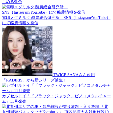
しめる藍色
雪印メグミルク 酪農総合研究所 SNS（Instagram/YouTube）
にて酪農情報を発信
TWICE SANAさん起用
「RADIRIS」から新シリーズ誕生！
カプセルトイ「『ブラック・ジャック』ピノコメタルチャー
ム」11月発売