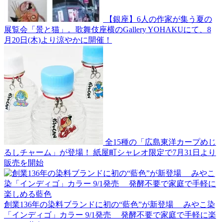
【銀座】6人の作家が集う夏の
展覧会「景と猫」。歌舞伎座横のGallery YOHAKUにて、8
月20日(木)より涼やかに開催！
全15種の「広島東洋カープめじ
るしチャーム」が登場！ 紙屋町シャレオ限定で7月31日より
販売を開始
創業136年の染料ブランドに初の“藍色”が新登場 みやこ染
「インディゴ」カラー 9/1発売 発酵不要で家庭で手軽に楽