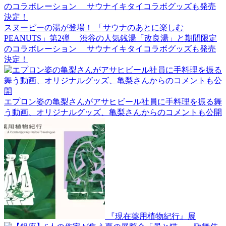
スヌーピーの湯が登場！ 「サウナのあとに楽しむ
PEANUTS」第2弾 渋谷の人気銭湯「改良湯」と期間限定
のコラボレーション サウナイキタイコラボグッズも発売
決定！
エプロン姿の亀梨さんがアサヒビール社員に手料理を振る舞
う動画、オリジナルグッズ、亀梨さんからのコメントも公開
『現在薬用植物紀行』展