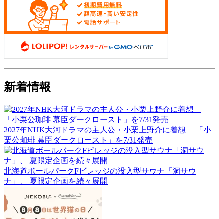
新着情報
2027年NHK大河ドラマの主人公・小栗上野介に着想 「小
栗公珈琲 幕臣ダークロースト」を7/31発売
北海道ボールパークFビレッジの没入型サウナ「洞サウ
ナ」、 夏限定企画を続々展開