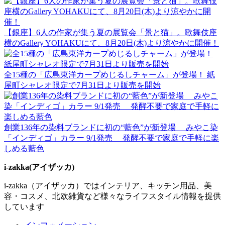
【銀座】6人の作家が集う夏の展覧会「景と猫」。歌舞伎座
横のGallery YOHAKUにて、8月20日(木)より涼やかに開催！
全15種の「広島東洋カープめじるしチャーム」が登場！ 紙
屋町シャレオ限定で7月31日より販売を開始
創業136年の染料ブランドに初の“藍色”が新登場 みやこ染
「インディゴ」カラー 9/1発売 発酵不要で家庭で手軽に楽
しめる藍色
i-zakka(アイザッカ)
i-zakka（アイザッカ）ではインテリア、キッチン用品、美
容・コスメ、北欧雑貨など様々なライフスタイル情報を提供
しています