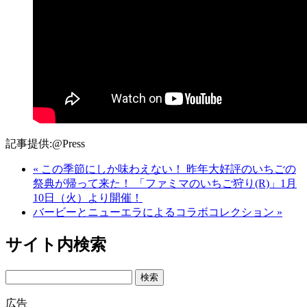
記事提供:@Press
« この季節にしか味わえない！ 昨年大好評のいちごの
祭典が帰って来た！ 「ファミマのいちご狩り(R)」1月
10日（火）より開催！
バービーとニューエラによるコラボコレクション »
サイト内検索
Search
広告