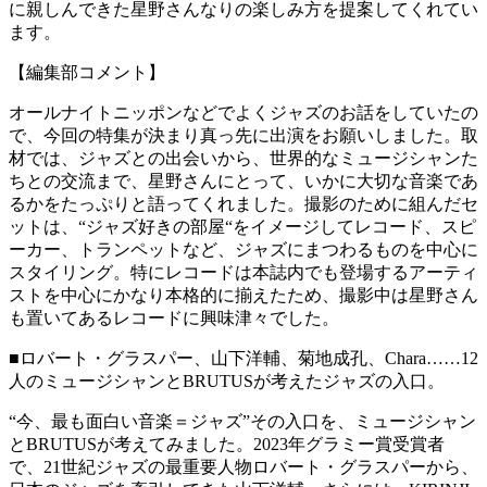
に親しんできた星野さんなりの楽しみ方を提案してくれてい
ます。
【編集部コメント】
オールナイトニッポンなどでよくジャズのお話をしていたの
で、今回の特集が決まり真っ先に出演をお願いしました。取
材では、ジャズとの出会いから、世界的なミュージシャンた
ちとの交流まで、星野さんにとって、いかに大切な音楽であ
るかをたっぷりと語ってくれました。撮影のために組んだセ
ットは、“ジャズ好きの部屋“をイメージしてレコード、スピ
ーカー、トランペットなど、ジャズにまつわるものを中心に
スタイリング。特にレコードは本誌内でも登場するアーティ
ストを中心にかなり本格的に揃えたため、撮影中は星野さん
も置いてあるレコードに興味津々でした。
■ロバート・グラスパー、山下洋輔、菊地成孔、Chara……12
人のミュージシャンとBRUTUSが考えたジャズの入口。
“今、最も面白い音楽＝ジャズ”その入口を、ミュージシャン
とBRUTUSが考えてみました。2023年グラミー賞受賞者
で、21世紀ジャズの最重要人物ロバート・グラスパーから、