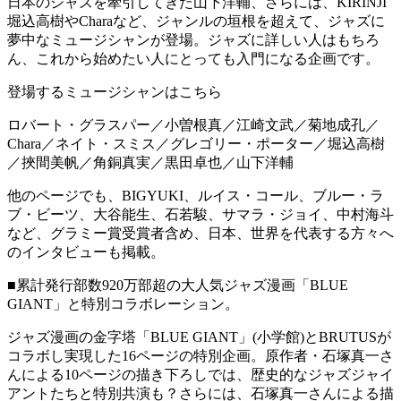
日本のジャズを牽引してきた山下洋輔、さらには、KIRINJI
堀込高樹やCharaなど、ジャンルの垣根を超えて、ジャズに
夢中なミュージシャンが登場。ジャズに詳しい人はもちろ
ん、これから始めたい人にとっても入門になる企画です。
登場するミュージシャンはこちら
ロバート・グラスパー／小曽根真／江崎文武／菊地成孔／
Chara／ネイト・スミス／グレゴリー・ポーター／堀込高樹
／挾間美帆／角銅真実／黒田卓也／山下洋輔
他のページでも、BIGYUKI、ルイス・コール、ブルー・ラ
ブ・ビーツ、大谷能生、石若駿、サマラ・ジョイ、中村海斗
など、グラミー賞受賞者含め、日本、世界を代表する方々へ
のインタビューも掲載。
■累計発行部数920万部超の大人気ジャズ漫画「BLUE
GIANT」と特別コラボレーション。
ジャズ漫画の金字塔「BLUE GIANT」(小学館)とBRUTUSが
コラボし実現した16ページの特別企画。原作者・石塚真一さ
んによる10ページの描き下ろしでは、歴史的なジャズジャイ
アントたちと特別共演も？さらには、石塚真一さんによる描