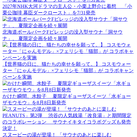
2027年NHK大河ドラマの主人公・小栗上野介に着想 「小
栗公珈琲 幕臣ダークロースト」を7/31発売
北海道ボールパークFビレッジの没入型サウナ「洞サウ
ナ」、 夏限定企画を続々展開
【世界猫の日に、猫たちの幸せを願って。】 コスモウォー
ター「にゃんモデル」×フェリシモ「猫部」が コラボキャン
ペーンを実施
かけた瞬間、水餃子 夏限定ギョーザスイーツ「水ギョー
ザモウモウ」を8月8日新発売
スヌーピーの湯が登場！ 「サウナのあとに楽しむ