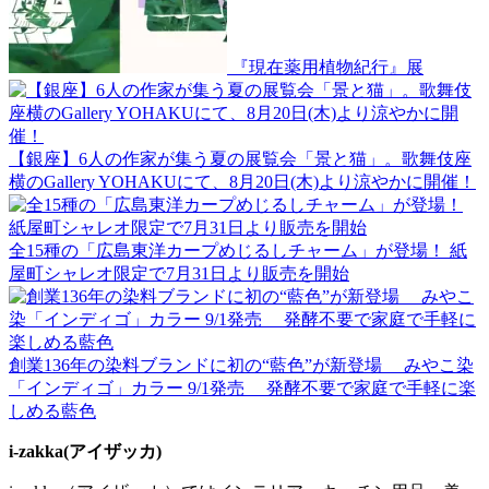
『現在薬用植物紀行』展
【銀座】6人の作家が集う夏の展覧会「景と猫」。歌舞伎座
横のGallery YOHAKUにて、8月20日(木)より涼やかに開催！
全15種の「広島東洋カープめじるしチャーム」が登場！ 紙
屋町シャレオ限定で7月31日より販売を開始
創業136年の染料ブランドに初の“藍色”が新登場 みやこ染
「インディゴ」カラー 9/1発売 発酵不要で家庭で手軽に楽
しめる藍色
i-zakka(アイザッカ)