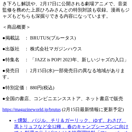
き下ろし解説や、2月17日に公開される劇場アニメで、音楽
監修を務めた上原ひろみさんとの特別対談も収録。漫画もジ
ャズもどちらも深掘りできる内容になっています。
＜商品概要＞
●掲載誌 ： BRUTUS(ブルータス)
●出版社 ： 株式会社マガジンハウス
●特集名 ： 「JAZZ is POP! 2023年、新しいジャズの入口」
●発売日 ： 2月15日(水)一部発売日の異なる地域がありま
す。
●特別定価： 880円(税込)
●全国の書店、コンビニエンスストア、ネット書店で販売
https://magazineworld.jp/brutus
(2月15日最新情報に更新予定)
« 燻製、バジル、チリ＆ガーリック、ゆず、わさび、
黒トリュフなど全12種 。春のキャンプシーズンに向け