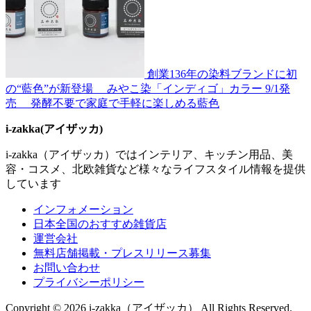
創業136年の染料ブランドに初
の“藍色”が新登場 みやこ染「インディゴ」カラー 9/1発
売 発酵不要で家庭で手軽に楽しめる藍色
i-zakka(アイザッカ)
i-zakka（アイザッカ）ではインテリア、キッチン用品、美
容・コスメ、北欧雑貨など様々なライフスタイル情報を提供
しています
インフォメーション
日本全国のおすすめ雑貨店
運営会社
無料店舗掲載・プレスリリース募集
お問い合わせ
プライバシーポリシー
Copyright © 2026 i-zakka（アイザッカ） All Rights Reserved.