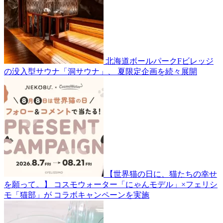
北海道ボールパークFビレッジ
の没入型サウナ「洞サウナ」、 夏限定企画を続々展開
【世界猫の日に、猫たちの幸せ
を願って。】 コスモウォーター「にゃんモデル」×フェリシ
モ「猫部」が コラボキャンペーンを実施