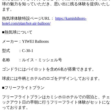
球の魅力を知っていただき、思い出に残る体験を提供いたし
ます。
熱気球体験特設ページURL：
https://kamishihoro-
hotel.com/plan/hot-air-balloon/
■熱気球について
メーカー：YIWEI Balloons
型式 ：C-30-1
名称 ：ルイス・ミッシェル号
ゴンドラにはパイロットを含め6名が搭乗できます。
球皮には牛柄とホテルのロゴをデザインしております。
■フリーフライトプラン
フリーフライトプランはカミシホロホテルでの宿泊と、チェ
ックアウト日の早朝に行うフリーフライト体験がセットにな
っております。