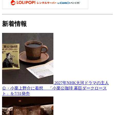
新着情報
2027年NHK大河ドラマの主人
公・小栗上野介に着想 「小栗公珈琲 幕臣ダークロース
ト」を7/31発売