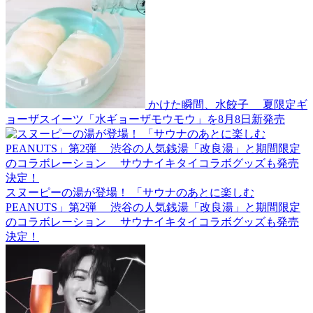
かけた瞬間、水餃子 夏限定ギ
ョーザスイーツ「水ギョーザモウモウ」を8月8日新発売
スヌーピーの湯が登場！ 「サウナのあとに楽しむ
PEANUTS」第2弾 渋谷の人気銭湯「改良湯」と期間限定
のコラボレーション サウナイキタイコラボグッズも発売
決定！