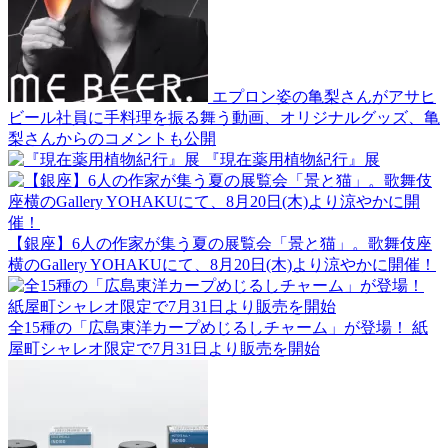
エプロン姿の亀梨さんがアサヒ
ビール社員に手料理を振る舞う動画、オリジナルグッズ、亀
梨さんからのコメントも公開
『現在薬用植物紀行』展
【銀座】6人の作家が集う夏の展覧会「景と猫」。歌舞伎座
横のGallery YOHAKUにて、8月20日(木)より涼やかに開催！
全15種の「広島東洋カープめじるしチャーム」が登場！ 紙
屋町シャレオ限定で7月31日より販売を開始