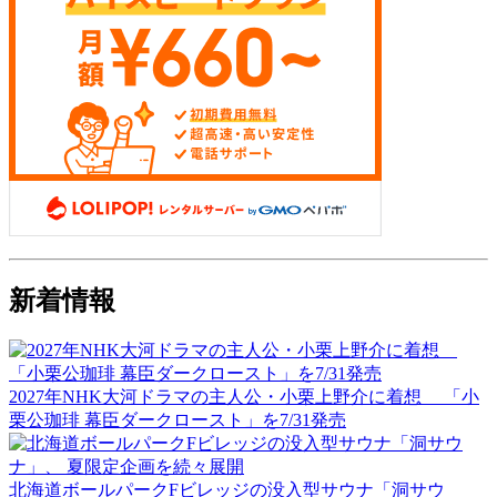
新着情報
2027年NHK大河ドラマの主人公・小栗上野介に着想 「小
栗公珈琲 幕臣ダークロースト」を7/31発売
北海道ボールパークFビレッジの没入型サウナ「洞サウ