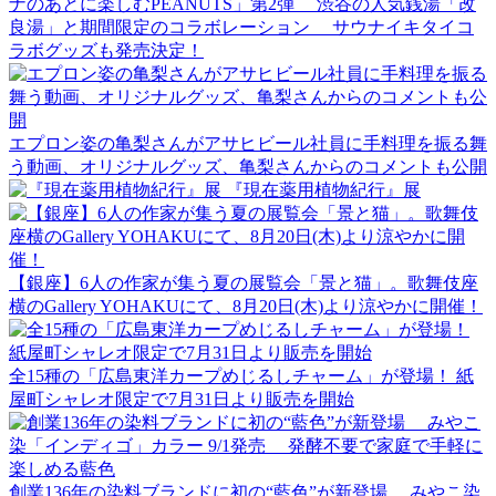
ナのあとに楽しむPEANUTS」第2弾 渋谷の人気銭湯「改
良湯」と期間限定のコラボレーション サウナイキタイコ
ラボグッズも発売決定！
エプロン姿の亀梨さんがアサヒビール社員に手料理を振る舞
う動画、オリジナルグッズ、亀梨さんからのコメントも公開
『現在薬用植物紀行』展
【銀座】6人の作家が集う夏の展覧会「景と猫」。歌舞伎座
横のGallery YOHAKUにて、8月20日(木)より涼やかに開催！
全15種の「広島東洋カープめじるしチャーム」が登場！ 紙
屋町シャレオ限定で7月31日より販売を開始
創業136年の染料ブランドに初の“藍色”が新登場 みやこ染