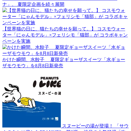
ナ」、 夏限定企画を続々展開
【世界猫の日に、猫たちの幸せを願って。】 コスモウォー
ター「にゃんモデル」×フェリシモ「猫部」が コラボキャン
ペーンを実施
かけた瞬間、水餃子 夏限定ギョーザスイーツ「水ギョー
ザモウモウ」を8月8日新発売
スヌーピーの湯が登場！ 「サウ