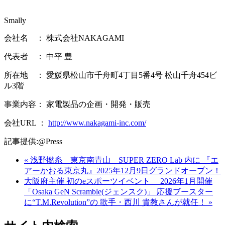
Smally
会社名 ： 株式会社NAKAGAMI
代表者 ： 中平 豊
所在地 ： 愛媛県松山市千舟町4丁目5番4号 松山千舟454ビ
ル3階
事業内容： 家電製品の企画・開発・販売
会社URL ：
http://www.nakagami-inc.com/
記事提供:@Press
« 浅野撚糸 東京南青山 SUPER ZERO Lab 内に 『エ
アーかおる東京丸』2025年12月9日グランドオープン！
大阪府主催 初のeスポーツイベント 2026年1月開催
「Osaka GeN Scramble(ジェンスク)」 応援ブースター
に“T.M.Revolution”の 歌手・西川 貴教さんが就任！ »