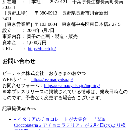
所在地 ： ［本社］〒297-0121 千葉県長生郡長南町長南
2032-1
［長野工場］ 〒380-0913 長野県長野市川合新田
3411
［東京営業所］〒103-0004 東京都中央区東日本橋2-27-5
設立 ： 2004年5月7日
事業内容： 菓子の企画・製造・販売
資本金 ： 1,000万円
URL ：
https://btech.jp/
お問い合わせ
ビーテック株式会社 おうさまのおやつ
WEBサイト：
https://osamaoyatsu.jp/
お問合せフォーム：
https://osamaoyatsu.jp/inquiry/
※本プレスリリースに掲載されている情報は、発表日時点の
ものです。予告なく変更する場合がございます。
記事提供:@Press
« イタリアのチョコレートが大集合 「Mia
Cioccolateriaミアチョコラテリア」が 2月4日(水)より松