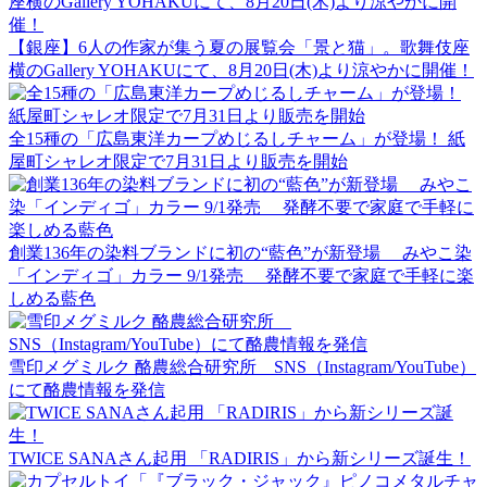
【銀座】6人の作家が集う夏の展覧会「景と猫」。歌舞伎座
横のGallery YOHAKUにて、8月20日(木)より涼やかに開催！
全15種の「広島東洋カープめじるしチャーム」が登場！ 紙
屋町シャレオ限定で7月31日より販売を開始
創業136年の染料ブランドに初の“藍色”が新登場 みやこ染
「インディゴ」カラー 9/1発売 発酵不要で家庭で手軽に楽
しめる藍色
雪印メグミルク 酪農総合研究所 SNS（Instagram/YouTube）
にて酪農情報を発信
TWICE SANAさん起用 「RADIRIS」から新シリーズ誕生！