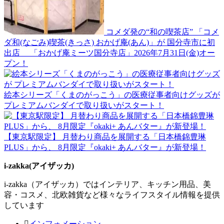
コメダ発の“和の喫茶店” 「コメ
ダ和(なごみ)喫茶(きっさ) おかげ庵(あん)」が 国分寺市に初
出店 「おかげ庵ミーツ国分寺店」2026年7月31日(金)オー
プン！
絵本シリーズ「くまのがっこう」の医療従事者向けグッズが
プレミアムバンダイで取り扱いがスタート！
【東京駅限定】 月替わり商品を展開する「日本橋錦豊琳
PLUS」から、 8月限定『okaki+ あんバター』が新登場！
i-zakka(アイザッカ)
i-zakka（アイザッカ）ではインテリア、キッチン用品、美
容・コスメ、北欧雑貨など様々なライフスタイル情報を提供
しています
インフォメーション