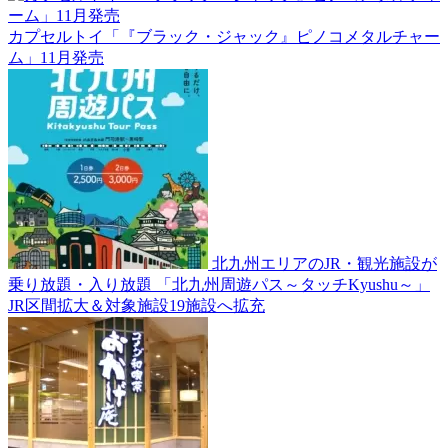
カプセルトイ「『ブラック・ジャック』ピノコメタルチャー
ム」11月発売
北九州エリアのJR・観光施設が
乗り放題・入り放題 「北九州周遊パス～タッチKyushu～」
JR区間拡大＆対象施設19施設へ拡充