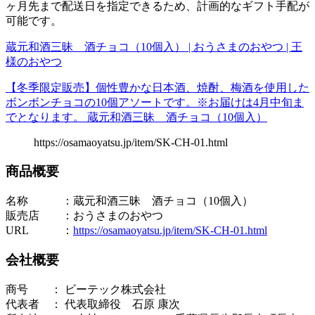
ヶ月先まで配送日を指定できるため、計画的なギフト手配が
可能です。
蔵元和酒三昧 酒チョコ（10個入） | おうさまのおやつ | 王
様のおやつ
【冬季限定販売】個性豊かな日本酒、焼酎、梅酒を使用した
ボンボンチョコの10個アソートです。※お届けは4月中旬ま
でとなります。 蔵元和酒三昧 酒チョコ（10個入）
https://osamaoyatsu.jp/item/SK-CH-01.html
商品概要
名称 ：蔵元和酒三昧 酒チョコ（10個入）
販売店 ：おうさまのおやつ
URL ：
https://osamaoyatsu.jp/item/SK-CH-01.html
会社概要
商号 ： ビーテック株式会社
代表者 ： 代表取締役 石原 康次