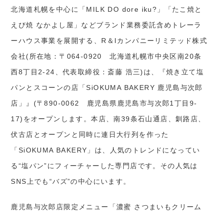
北海道札幌を中心に「MILK DO dore iku?」「たこ焼と
えび焼 なかよし屋」などブランド業務委託含めトレーラ
ーハウス事業を展開する、R＆Iカンパニーリミテッド株式
会社(所在地：〒064-0920 北海道札幌市中央区南20条
西8丁目2-24、代表取締役：斎藤 浩三)は、『焼き立て塩
パンとスコーンの店「SiOKUMA BAKERY 鹿児島与次郎
店」』(〒890-0062 鹿児島県鹿児島市与次郎1丁目9-
17)をオープンします。本店、南39条石山通店、釧路店、
伏古店とオープンと同時に連日大行列を作った
「SiOKUMA BAKERY」は、人気のトレンドになってい
る“塩パン”にフィーチャーした専門店です。その人気は
SNS上でも“バズ”の中心にいます。
鹿児島与次郎店限定メニュー「濃蜜 さつまいもクリーム