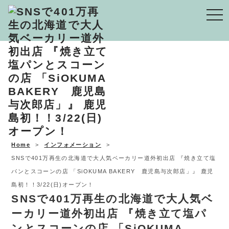
Togg
navi
Home
インフォメーション
SNSで401万再生の北海道で大人気ベーカリー道外初出店 『焼き立て塩
パンとスコーンの店 「SiOKUMA BAKERY 鹿児島与次郎店」』 鹿児
島初！！3/22(日)オープン！
SNSで401万再生の北海道で大人気ベ
ーカリー道外初出店 『焼き立て塩パ
ンとスコーンの店 「SiOKUMA