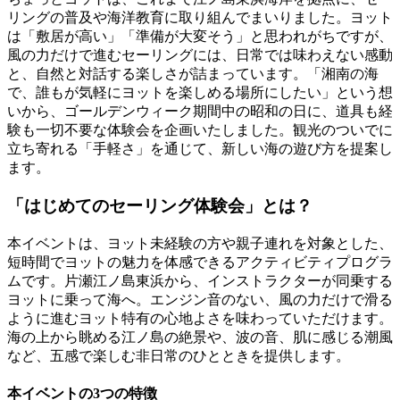
リングの普及や海洋教育に取り組んでまいりました。ヨット
は「敷居が高い」「準備が大変そう」と思われがちですが、
風の力だけで進むセーリングには、日常では味わえない感動
と、自然と対話する楽しさが詰まっています。「湘南の海
で、誰もが気軽にヨットを楽しめる場所にしたい」という想
いから、ゴールデンウィーク期間中の昭和の日に、道具も経
験も一切不要な体験会を企画いたしました。観光のついでに
立ち寄れる「手軽さ」を通じて、新しい海の遊び方を提案し
ます。
「はじめてのセーリング体験会」とは？
本イベントは、ヨット未経験の方や親子連れを対象とした、
短時間でヨットの魅力を体感できるアクティビティプログラ
ムです。片瀬江ノ島東浜から、インストラクターが同乗する
ヨットに乗って海へ。エンジン音のない、風の力だけで滑る
ように進むヨット特有の心地よさを味わっていただけます。
海の上から眺める江ノ島の絶景や、波の音、肌に感じる潮風
など、五感で楽しむ非日常のひとときを提供します。
本イベントの3つの特徴