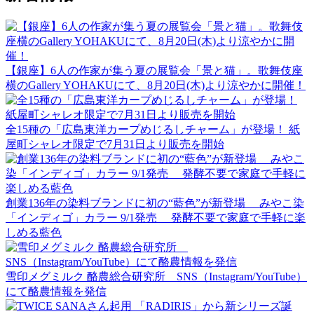
【銀座】6人の作家が集う夏の展覧会「景と猫」。歌舞伎座
横のGallery YOHAKUにて、8月20日(木)より涼やかに開催！
全15種の「広島東洋カープめじるしチャーム」が登場！ 紙
屋町シャレオ限定で7月31日より販売を開始
創業136年の染料ブランドに初の“藍色”が新登場 みやこ染
「インディゴ」カラー 9/1発売 発酵不要で家庭で手軽に楽
しめる藍色
雪印メグミルク 酪農総合研究所 SNS（Instagram/YouTube）
にて酪農情報を発信