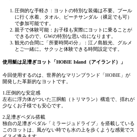
圧倒的な手軽さ：ヨットの特別な装備は不要。プール
に行く水着、タオル、ビーチサンダル（裸足でも可）
で参加可能です。
親子で体験可能：お子様も実際にヨットに乗ることが
できるので、GWの特別な思い出になります。
観光の合間に「所要時間45分」：江ノ島観光、グルメ
とご一緒に。サクッと体験できる時間設定です。
使用艇は足漕ぎヨット「HOBIE Island（アイランド）」
今回使用するのは、世界的なマリンブランド「HOBIE」が
開発した革新的なヨットです。
1.圧倒的な安定感
左右に浮力体がついた三胴船（トリマラン）構造で、揺れが
少なくお子様でも安心です。
2.足漕ぎペダル搭載
独自の足漕ぎペダル「ミラージュドライブ」を搭載している
このヨットは、風がない時でも水の上を歩くような感覚でス
イスイ進みます。