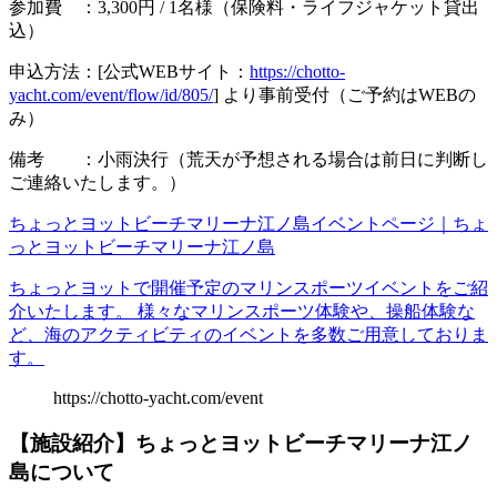
参加費 ：3,300円 / 1名様（保険料・ライフジャケット貸出
込）
申込方法：[公式WEBサイト：
https://chotto-
yacht.com/event/flow/id/805/
] より事前受付（ご予約はWEBの
み）
備考 ：小雨決行（荒天が予想される場合は前日に判断し
ご連絡いたします。）
ちょっとヨットビーチマリーナ江ノ島イベントページ｜ちょ
っとヨットビーチマリーナ江ノ島
ちょっとヨットで開催予定のマリンスポーツイベントをご紹
介いたします。 様々なマリンスポーツ体験や、操船体験な
ど、海のアクティビティのイベントを多数ご用意しておりま
す。
https://chotto-yacht.com/event
【施設紹介】ちょっとヨットビーチマリーナ江ノ
島について