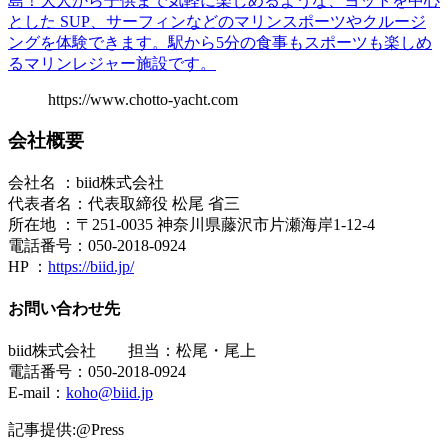
島！大人から子供まで気軽に楽しめるような、ヨットを中心
とした SUP、サーフィンなどのマリンスポーツやクルージ
ングを体験できます。駅から5分の食事もスポーツも楽しめ
るマリンレジャー施設です。
https://www.chotto-yacht.com
会社概要
会社名 ：biid株式会社
代表者名：代表取締役 松尾 省三
所在地 ：〒251-0035 神奈川県藤沢市片瀬海岸1-12-4
電話番号：050-2018-0924
HP ：
https://biid.jp/
お問い合わせ先
biid株式会社 担当：松尾・尾上
電話番号：050-2018-0924
E-mail：
koho@biid.jp
記事提供:@Press