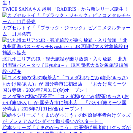
TWICE SANAさん起用 「RADIRIS」から新シリーズ誕生！
カプセルトイ「『ブラック・ジャック』ピノコメタルチャー
ム」11月発売
北九州エリアのJR・観光施設が乗り放題・入り放題 「北九
州周遊パス～タッチKyushu～」 JR区間拡大＆対象施設19施
設へ拡充
コメダ発の“和の喫茶店” 「コメダ和(なごみ)喫茶(きっさ) お
かげ庵(あん)」が 国分寺市に初出店 「おかげ庵ミーツ国
分寺店」2026年7月31日(金)オープン！
絵本シリーズ「くまのがっこう」の医療従事者向けグッズが