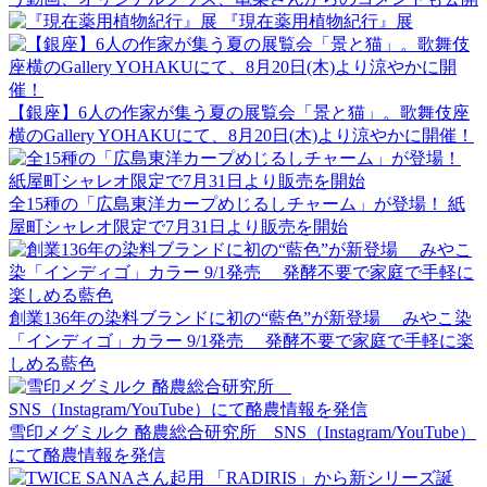
『現在薬用植物紀行』展
【銀座】6人の作家が集う夏の展覧会「景と猫」。歌舞伎座
横のGallery YOHAKUにて、8月20日(木)より涼やかに開催！
全15種の「広島東洋カープめじるしチャーム」が登場！ 紙
屋町シャレオ限定で7月31日より販売を開始
創業136年の染料ブランドに初の“藍色”が新登場 みやこ染
「インディゴ」カラー 9/1発売 発酵不要で家庭で手軽に楽
しめる藍色
雪印メグミルク 酪農総合研究所 SNS（Instagram/YouTube）
にて酪農情報を発信