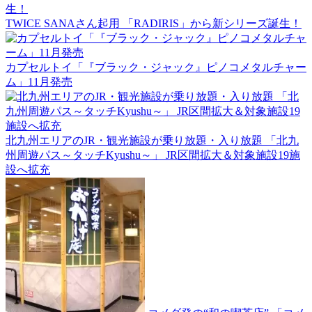
TWICE SANAさん起用 「RADIRIS」から新シリーズ誕生！
カプセルトイ「『ブラック・ジャック』ピノコメタルチャー
ム」11月発売
北九州エリアのJR・観光施設が乗り放題・入り放題 「北九
州周遊パス～タッチKyushu～」 JR区間拡大＆対象施設19施
設へ拡充