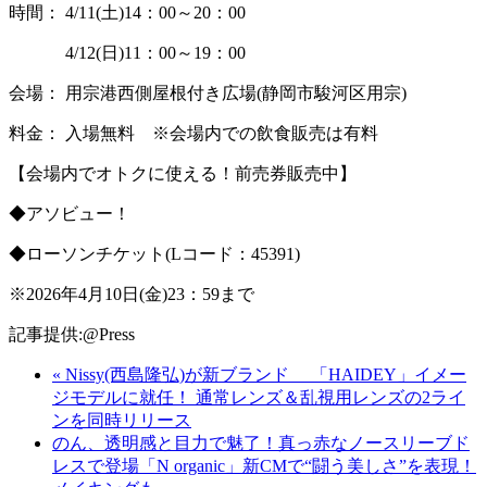
時間： 4/11(土)14：00～20：00
4/12(日)11：00～19：00
会場： 用宗港西側屋根付き広場(静岡市駿河区用宗)
料金： 入場無料 ※会場内での飲食販売は有料
【会場内でオトクに使える！前売券販売中】
◆アソビュー！
◆ローソンチケット(Lコード：45391)
※2026年4月10日(金)23：59まで
記事提供:@Press
« Nissy(西島隆弘)が新ブランド 「HAIDEY」イメー
ジモデルに就任！ 通常レンズ＆乱視用レンズの2ライ
ンを同時リリース
のん、透明感と目力で魅了！真っ赤なノースリーブド
レスで登場「N organic」新CMで“闘う美しさ”を表現！