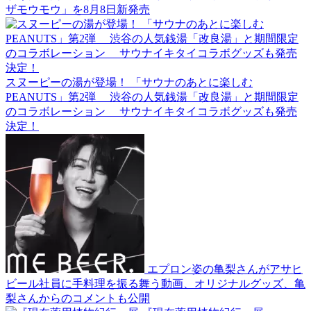
ザモウモウ」を8月8日新発売
スヌーピーの湯が登場！ 「サウナのあとに楽しむ
PEANUTS」第2弾 渋谷の人気銭湯「改良湯」と期間限定
のコラボレーション サウナイキタイコラボグッズも発売
決定！
エプロン姿の亀梨さんがアサヒ
ビール社員に手料理を振る舞う動画、オリジナルグッズ、亀
梨さんからのコメントも公開