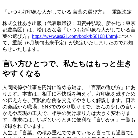
『いつも好印象な人がしている 言葉の選び方』 重版決定
株式会社あさ出版（代表取締役：田賀井弘毅、所在地：東京
都豊島区）は、松はるな著『いつも好印象な人がしている言
葉の選び方』
https://www.asa21.com/book/b661684.html
につい
て、重版（6月初旬出来予定）が決定いたしましたのでお知
らせいたします。
言い方ひとつで、私たちはもっと生き
やすくなる
人間関係や仕事を円滑に進める鍵は、「言葉の選び方」にあ
ります。本書は、相手に不快感を与えず、好印象を残すため
の伝え方を、実践的な例を交えてやさしく解説します。日常
の会話から職場、SNSでのやり取りまで、ほんの少しの言い
かえや表現の工夫で、相手の受け取り方は大きく変わりま
す。巻末には、いざというときに便利な「言いかえ」一覧も
収録されています。
人生は「言葉」の積み重ねでできていると言っても過言では