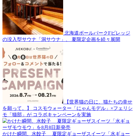
北海道ボールパークFビレッジ
の没入型サウナ「洞サウナ」、 夏限定企画を続々展開
【世界猫の日に、猫たちの幸せ
を願って。】 コスモウォーター「にゃんモデル」×フェリシ
モ「猫部」が コラボキャンペーンを実施
かけた瞬間、水餃子 夏限定ギョーザスイーツ「水ギョー