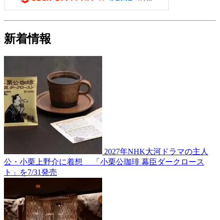
新着情報
2027年NHK大河ドラマの主人
公・小栗上野介に着想 「小栗公珈琲 幕臣ダークロース
ト」を7/31発売