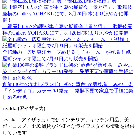
『現在薬用植物紀行』展
【銀座】6人の作家が集う夏の展覧会「景と猫」。歌舞伎座
横のGallery YOHAKUにて、8月20日(木)より涼やかに開催！
全15種の「広島東洋カープめじるしチャーム」が登場！ 紙
屋町シャレオ限定で7月31日より販売を開始
創業136年の染料ブランドに初の“藍色”が新登場 みやこ染
「インディゴ」カラー 9/1発売 発酵不要で家庭で手軽に楽
しめる藍色
i-zakka(アイザッカ)
i-zakka（アイザッカ）ではインテリア、キッチン用品、美
容・コスメ、北欧雑貨など様々なライフスタイル情報を提供
しています