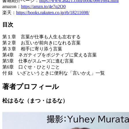
書籍紹介ページ：
https://www.asa21.com/book/b661684.html
amazon：
https://amzn.to/4e7q2O0
楽天：
https://books.rakuten.co.jp/rb/18211698/
目次
第１章 言葉が仕事も人生も左右する
第２章 お互いが前向きになれる言葉
第３章 相手に寄り添う言葉
第4章 ネガティブをポジティブに変える言葉
第5章 仕事がスムーズに進む言葉
第6章 口ぐせ・ひとりごと
付 録 いざというときに便利な「言いかえ」一覧
著者プロフィール
松はるな（まつ・はるな）