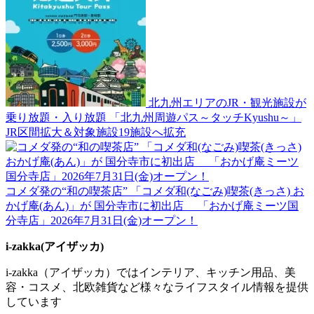
北九州エリアのJR・観光施設が
乗り放題・入り放題 「北九州周遊パス～タッチKyushu～」
JR区間拡大＆対象施設19施設へ拡充
コメダ発の“和の喫茶店” 「コメダ和(なごみ)喫茶(きっさ) お
かげ庵(あん)」が 国分寺市に初出店 「おかげ庵ミーツ国
分寺店」2026年7月31日(金)オープン！
i-zakka(アイザッカ)
i-zakka（アイザッカ）ではインテリア、キッチン用品、美
容・コスメ、北欧雑貨など様々なライフスタイル情報を提供
しています