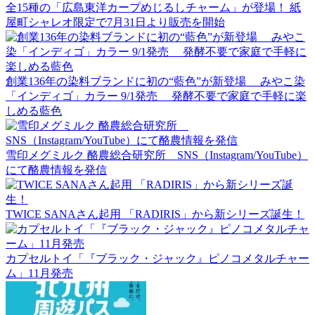
全15種の「広島東洋カープめじるしチャーム」が登場！ 紙
屋町シャレオ限定で7月31日より販売を開始
創業136年の染料ブランドに初の“藍色”が新登場 みやこ染
「インディゴ」カラー 9/1発売 発酵不要で家庭で手軽に楽
しめる藍色
雪印メグミルク 酪農総合研究所 SNS（Instagram/YouTube）
にて酪農情報を発信
TWICE SANAさん起用 「RADIRIS」から新シリーズ誕生！
カプセルトイ「『ブラック・ジャック』ピノコメタルチャー
ム」11月発売