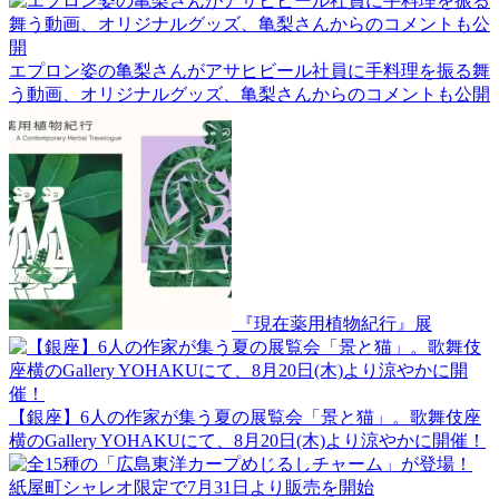
エプロン姿の亀梨さんがアサヒビール社員に手料理を振る舞
う動画、オリジナルグッズ、亀梨さんからのコメントも公開
『現在薬用植物紀行』展
【銀座】6人の作家が集う夏の展覧会「景と猫」。歌舞伎座
横のGallery YOHAKUにて、8月20日(木)より涼やかに開催！