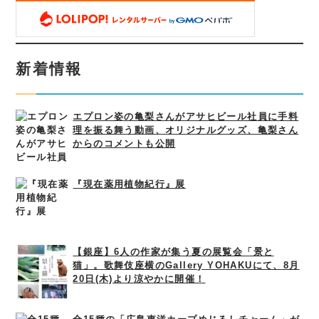
新着情報
エプロン姿の亀梨さんがアサヒビール社員に手料
理を振る舞う動画、オリジナルグッズ、亀梨さん
からのコメントも公開
『現在薬用植物紀行』展
【銀座】6人の作家が集う夏の展覧会「景と
猫」。歌舞伎座横のGallery YOHAKUにて、8月
20日(木)より涼やかに開催！