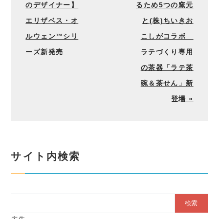
のデザイナー】
るため5つの窯元
エリザベス・オ
と(株)ちいきお
ルウェン™シリ
こしがコラボ
ーズ新発売
ラテづくり専用
の茶器「ラテ茶
碗＆茶せん」新
登場 »
サイト内検索
Search