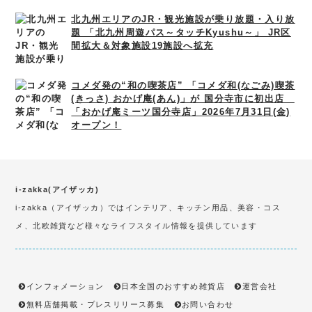
北九州エリアのJR・観光施設が乗り放題・入り放
題 「北九州周遊パス～タッチKyushu～」 JR区
間拡大＆対象施設19施設へ拡充
コメダ発の“和の喫茶店” 「コメダ和(なごみ)喫茶
(きっさ) おかげ庵(あん)」が 国分寺市に初出店
「おかげ庵ミーツ国分寺店」2026年7月31日(金)
オープン！
i-zakka(アイザッカ)
i-zakka（アイザッカ）ではインテリア、キッチン用品、美容・コス
メ、北欧雑貨など様々なライフスタイル情報を提供しています
インフォメーション
日本全国のおすすめ雑貨店
運営会社
無料店舗掲載・プレスリリース募集
お問い合わせ