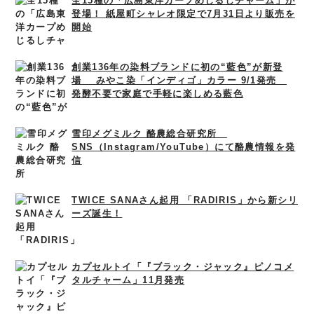
全15種の「広島東洋カープめじるしチャーム」が
登場！ 紙屋町シャレオ限定で7月31日より販売を
開始
創業136年の染料ブランドに初の“藍色”が新登
場 みやこ染「インディゴ」カラー 9/1発売
発酵不要で家庭で手軽に楽しめる藍色
雪印メグミルク 酪農総合研究所
SNS（Instagram/YouTube）にて酪農情報を発
信
TWICE SANAさん起用 「RADIRIS」から新シリ
ーズ誕生！
カプセルトイ「『ブラック・ジャック』ピノコメ
タルチャーム」11月発売