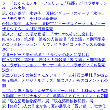
ター「にゃんモデル」×フェリシモ「猫部」が コラボキャン
ペーンを実施
かけた瞬間、水餃子 夏限定ギョーザスイーツ「水ギョー
ザモウモウ」を8月8日新発売
スヌーピーの湯が登場！ 「サウナのあとに楽しむ
PEANUTS」第2弾 渋谷の人気銭湯「改良湯」と期間限定
のコラボレーション サウナイキタイコラボグッズも発売
決定！
エプロン姿の亀梨さんがアサヒビール社員に手料理を振る舞
う動画、オリジナルグッズ、亀梨さんからのコメントも公開
『現在薬用植物紀行』展