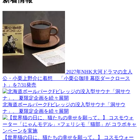
2027年NHK大河ドラマの主人
公・小栗上野介に着想 「小栗公珈琲 幕臣ダークロース
ト」を7/31発売
北海道ボールパークFビレッジの没入型サウナ「洞サウ
ナ」、 夏限定企画を続々展開
【世界猫の日に、猫たちの幸せを願って。】 コスモウォー