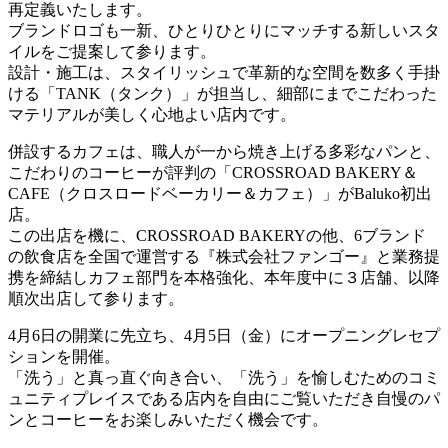
再定義いたします。
ブランドロゴも一新、ひとりひとりにマッチする新しいスタ
イルをご提案して参ります。
設計・施工は、スタイリッシュで革新的な空間を数多く手掛
ける「TANK（タンク）」が担当し、細部にまでこだわった
マテリアルが美しく心地よい店内です。
併設するカフェは、職人が一から焼き上げる多彩なパンと、
こだわりのコーヒーが評判の「CROSSROAD BAKERY＆
CAFE（クロスロードベーカリー＆カフェ）」がBaluko初出
店。
この出店を機に、CROSSROAD BAKERYの他、6ブランド
の飲食店を全国で運営する『株式会社ファンゴー』と業務提
携を締結しカフェ部門を本格強化、本年度中に３店舗、以降
順次出店して参ります。
4月6日の開業に先立ち、4月5日（金）にオープニングレセプ
ションを開催。
「洗う」と真っ直ぐ向き合い、「洗う」を愉しむためのコミ
ュニティプレイスである店内を自由にご覧いただき自慢のパ
ンとコーヒーをお楽しみいただく機会です。