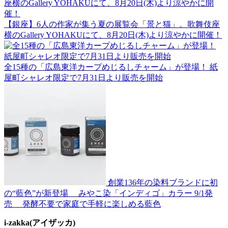
【銀座】6人の作家が集う夏の展覧会「景と猫」。歌舞伎座
横のGallery YOHAKUにて、8月20日(木)より涼やかに開催！
全15種の「広島東洋カープめじるしチャーム」が登場！ 紙
屋町シャレオ限定で7月31日より販売を開始
創業136年の染料ブランドに初
の“藍色”が新登場 みやこ染「インディゴ」カラー 9/1発
売 発酵不要で家庭で手軽に楽しめる藍色
i-zakka(アイザッカ)