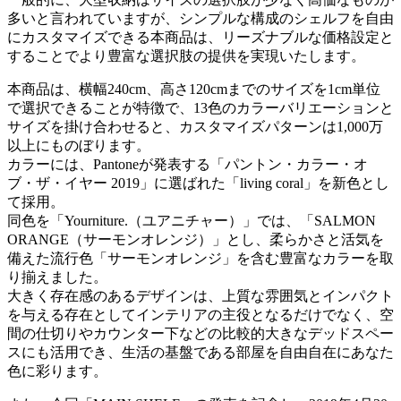
多いと言われていますが、シンプルな構成のシェルフを自由
にカスタマイズできる本商品は、リーズナブルな価格設定と
することでより豊富な選択肢の提供を実現いたします。
本商品は、横幅240cm、高さ120cmまでのサイズを1cm単位
で選択できることが特徴で、13色のカラーバリエーションと
サイズを掛け合わせると、カスタマイズパターンは1,000万
以上にものぼります。
カラーには、Pantoneが発表する「パントン・カラー・オ
ブ・ザ・イヤー 2019」に選ばれた「living coral」を新色とし
て採用。
同色を「Yourniture.（ユアニチャー）」では、「SALMON
ORANGE（サーモンオレンジ）」とし、柔らかさと活気を
備えた流行色「サーモンオレンジ」を含む豊富なカラーを取
り揃えました。
大きく存在感のあるデザインは、上質な雰囲気とインパクト
を与える存在としてインテリアの主役となるだけでなく、空
間の仕切りやカウンター下などの比較的大きなデッドスペー
スにも活用でき、生活の基盤である部屋を自由自在にあなた
色に彩ります。