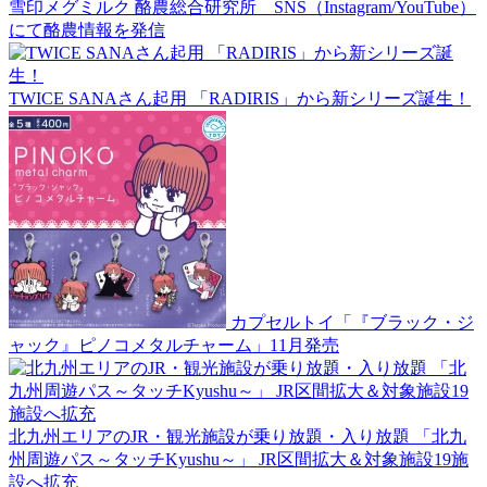
雪印メグミルク 酪農総合研究所 SNS（Instagram/YouTube）
にて酪農情報を発信
TWICE SANAさん起用 「RADIRIS」から新シリーズ誕生！
カプセルトイ「『ブラック・ジ
ャック』ピノコメタルチャーム」11月発売
北九州エリアのJR・観光施設が乗り放題・入り放題 「北九
州周遊パス～タッチKyushu～」 JR区間拡大＆対象施設19施
設へ拡充