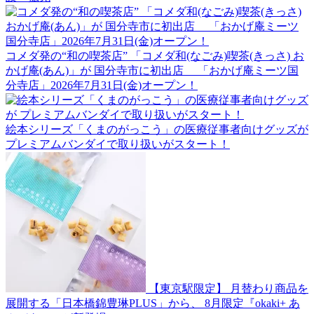
コメダ発の“和の喫茶店” 「コメダ和(なごみ)喫茶(きっさ) お
かげ庵(あん)」が 国分寺市に初出店 「おかげ庵ミーツ国
分寺店」2026年7月31日(金)オープン！
絵本シリーズ「くまのがっこう」の医療従事者向けグッズが
プレミアムバンダイで取り扱いがスタート！
【東京駅限定】 月替わり商品を
展開する「日本橋錦豊琳PLUS」から、 8月限定『okaki+ あ