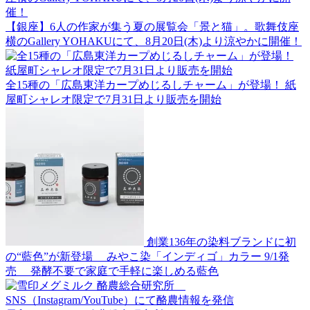
【銀座】6人の作家が集う夏の展覧会「景と猫」。歌舞伎座
横のGallery YOHAKUにて、8月20日(木)より涼やかに開催！
全15種の「広島東洋カープめじるしチャーム」が登場！ 紙
屋町シャレオ限定で7月31日より販売を開始
創業136年の染料ブランドに初
の“藍色”が新登場 みやこ染「インディゴ」カラー 9/1発
売 発酵不要で家庭で手軽に楽しめる藍色