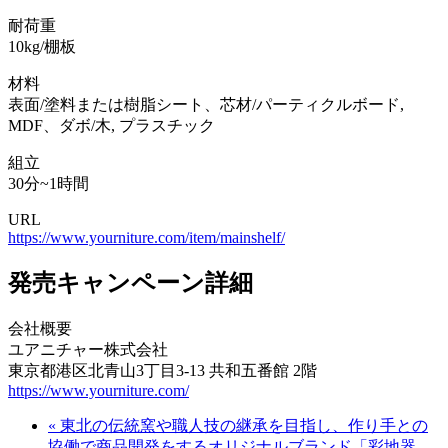
耐荷重
10kg/棚板
材料
表面/塗料または樹脂シート、芯材/パーティクルボード,
MDF、ダボ/木, プラスチック
組立
30分~1時間
URL
https://www.yourniture.com/item/mainshelf/
発売キャンペーン詳細
会社概要
ユアニチャー株式会社
東京都港区北青山3丁目3-13 共和五番館 2階
https://www.yourniture.com/
« 東北の伝統窯や職人技の継承を目指し、作り手との
協働で商品開発をするオリジナルブランド「彩地器