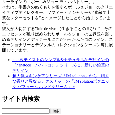
リーラインの「ポール&ジョー ラ・パペトリー」。
それは、手書きのぬくもりを愛するポール＆ジョーのクリエ
イティブディレクター、ソフィー・メシャリーが“素敵で上
質なレターセットを”とイメージしたことから始まっていま
す。
彼女が大切にする”Joie de vivre（生きることの喜び）”。その
エッセンスが散りばめられたポール＆ジョーの世界観を楽し
めるデザインとディテールにこだわったふたつのライン、ス
テーショナリーとデジタルのコレクションをシーズン毎に展
開しています。
« 北欧テイストのシンプル&ナチュラルなデザインの
『hahatoco（ハハトコ）』シリーズに、新しい鉛筆の
デザイン
超人気スキンケアシリーズ『JM solution』から、特別
な香りと異なるテクスチャーの『JM solutionボタニッ
ク パフューム ハンドクリーム』 »
サイト内検索
Search