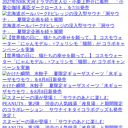
2027年NHK大河ドラマの主人公・小栗上野介に着想 「小
栗公珈琲 幕臣ダークロースト」を7/31発売
北海道ボールパークFビレッジの没入型サウナ「洞サウ
ナ」、 夏限定企画を続々展開
【世界猫の日に、猫たちの幸せを願って。】 コスモウォー
ター「にゃんモデル」×フェリシモ「猫部」が コラボキャン
ペーンを実施
かけた瞬間、水餃子 夏限定ギョーザスイーツ「水ギョー
ザモウモウ」を8月8日新発売
スヌーピーの湯が登場！ 「サウナのあとに楽しむ
PEANUTS」第2弾 渋谷の人気銭湯「改良湯」と期間限定