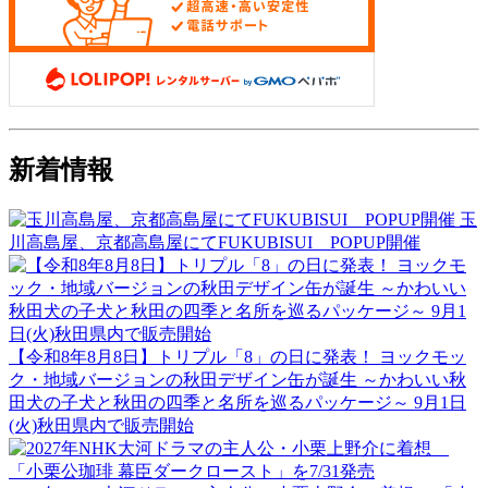
新着情報
玉
川高島屋、京都高島屋にてFUKUBISUI POPUP開催
【令和8年8月8日】トリプル「8」の日に発表！ ヨックモッ
ク・地域バージョンの秋田デザイン缶が誕生 ～かわいい秋
田犬の子犬と秋田の四季と名所を巡るパッケージ～ 9月1日
(火)秋田県内で販売開始