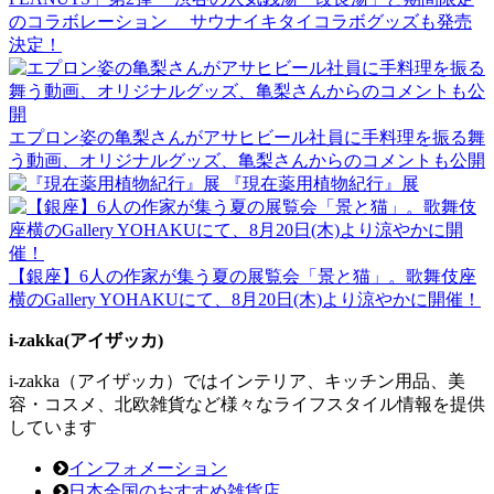
のコラボレーション サウナイキタイコラボグッズも発売
決定！
エプロン姿の亀梨さんがアサヒビール社員に手料理を振る舞
う動画、オリジナルグッズ、亀梨さんからのコメントも公開
『現在薬用植物紀行』展
【銀座】6人の作家が集う夏の展覧会「景と猫」。歌舞伎座
横のGallery YOHAKUにて、8月20日(木)より涼やかに開催！
i-zakka(アイザッカ)
i-zakka（アイザッカ）ではインテリア、キッチン用品、美
容・コスメ、北欧雑貨など様々なライフスタイル情報を提供
しています
インフォメーション
日本全国のおすすめ雑貨店