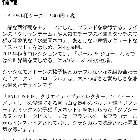
情報
・AirPods用ケース 2,800円＋税
上品な西洋菊をモチーフにした、ブランドを象徴するデザイ
ンの「クリザンテーム」や人気モチーフの水墨画タッチの黒
猫が印象的な「水墨画ネコ」、あどけない表情がキュートな
「ヌネット」をはじめ、5柄を展開。
2019年秋冬コレクションでは、「ポール ＆ ジョー」ならで
はの世界観を楽しめる、2つのシーズン柄が登場。
シックなモノトーンの格子柄とカラフルな小花を組み合わせ
た「タータン・フローラル」は、大人っぽさと愛らしさを兼
ね備えたデザインです。
「PAUL & JOE」クリエイティブディレクター、ソフィー・
メシャリーの愛猫である真っ白な長毛のペルシャ猫「ジプシ
ー」とミックスの子猫「ヌネット」をあしらった「ジプシー
＆ヌネット・タピスリー」は、フランスの画家フラゴナール
からインスパイアされており、クラシカルで洗練された雰囲
気が漂います。