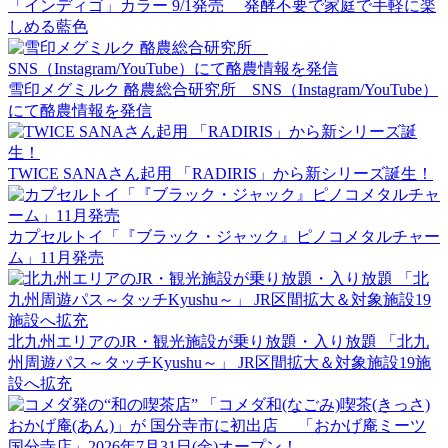
「インディゴ」カラー 9/1発売 発酵不要で家庭で手軽に楽
しめる藍色
雪印メグミルク 酪農総合研究所 SNS（Instagram/YouTube）
にて酪農情報を発信
TWICE SANAさん起用 「RADIRIS」から新シリーズ誕生！
カプセルトイ「『ブラック・ジャック』ピノコメタルチャー
ム」11月発売
北九州エリアのJR・観光施設が乗り放題・入り放題 「北九
州周遊パス～タッチKyushu～」 JR区間拡大＆対象施設19施
設へ拡充