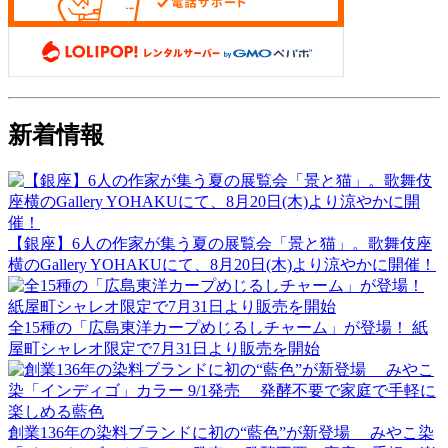
新着情報
【銀座】6人の作家が集う夏の展覧会「景と猫」。歌舞伎座
横のGallery YOHAKUにて、8月20日(木)より涼やかに開催！
全15種の「広島東洋カープめじるしチャーム」が登場！ 紙
屋町シャレオ限定で7月31日より販売を開始
創業136年の染料ブランドに初の“藍色”が新登場 みやこ染