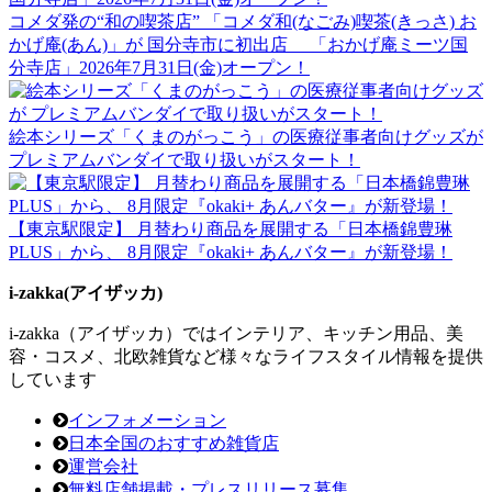
コメダ発の“和の喫茶店” 「コメダ和(なごみ)喫茶(きっさ) お
かげ庵(あん)」が 国分寺市に初出店 「おかげ庵ミーツ国
分寺店」2026年7月31日(金)オープン！
絵本シリーズ「くまのがっこう」の医療従事者向けグッズが
プレミアムバンダイで取り扱いがスタート！
【東京駅限定】 月替わり商品を展開する「日本橋錦豊琳
PLUS」から、 8月限定『okaki+ あんバター』が新登場！
i-zakka(アイザッカ)
i-zakka（アイザッカ）ではインテリア、キッチン用品、美
容・コスメ、北欧雑貨など様々なライフスタイル情報を提供
しています
インフォメーション
日本全国のおすすめ雑貨店
運営会社
無料店舗掲載・プレスリリース募集