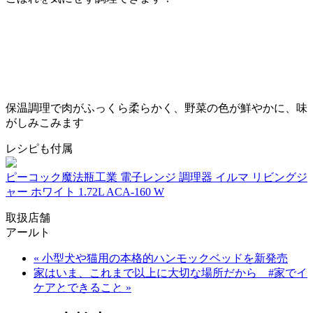
保温調理で肉がふっくら柔らかく、野菜の色が鮮やかに、味
がしみこみます
レシピも付属
ピーコック魔法瓶工業 電子レンジ 調理器 イルマ リビングジ
ャー ホワイト 1.72L ACA-160 W
取扱店舗
アールト
« 小型犬や猫用の本格的ハンモックベッドを新発売
家はいま、これまで以上に大切な場所だから #家でイ
ケアとできること »