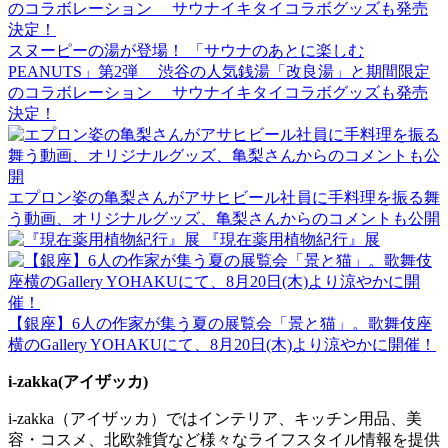
スヌーピーの湯が登場！ 「サウナのあとに楽しむ
PEANUTS」第2弾 渋谷の人気銭湯「改良湯」と期間限定
のコラボレーション サウナイキタイコラボグッズも発売
決定！
エプロン姿の亀梨さんがアサヒビール社員に手料理を振る舞
う動画、オリジナルグッズ、亀梨さんからのコメントも公開
『現在薬用植物紀行』展
【銀座】6人の作家が集う夏の展覧会「景と猫」。歌舞伎座
横のGallery YOHAKUにて、8月20日(木)より涼やかに開催！
i-zakka(アイザッカ)
i-zakka（アイザッカ）ではインテリア、キッチン用品、美
容・コスメ、北欧雑貨など様々なライフスタイル情報を提供