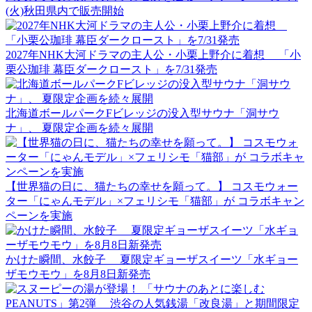
(火)秋田県内で販売開始
2027年NHK大河ドラマの主人公・小栗上野介に着想 「小
栗公珈琲 幕臣ダークロースト」を7/31発売
北海道ボールパークFビレッジの没入型サウナ「洞サウ
ナ」、 夏限定企画を続々展開
【世界猫の日に、猫たちの幸せを願って。】 コスモウォー
ター「にゃんモデル」×フェリシモ「猫部」が コラボキャン
ペーンを実施
かけた瞬間、水餃子 夏限定ギョーザスイーツ「水ギョー
ザモウモウ」を8月8日新発売