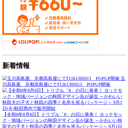
新着情報
玉
川高島屋、京都高島屋にてFUKUBISUI POPUP開催
【令和8年8月8日】トリプル「8」の日に発表！ ヨックモッ
ク・地域バージョンの秋田デザイン缶が誕生 ～かわいい秋
田犬の子犬と秋田の四季と名所を巡るパッケージ～ 9月1日