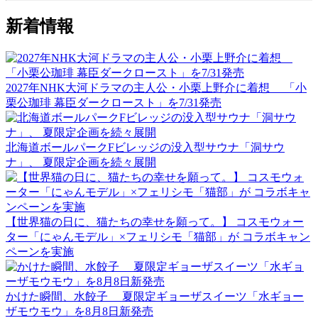
新着情報
2027年NHK大河ドラマの主人公・小栗上野介に着想 「小
栗公珈琲 幕臣ダークロースト」を7/31発売
北海道ボールパークFビレッジの没入型サウナ「洞サウ
ナ」、 夏限定企画を続々展開
【世界猫の日に、猫たちの幸せを願って。】 コスモウォー
ター「にゃんモデル」×フェリシモ「猫部」が コラボキャン
ペーンを実施
かけた瞬間、水餃子 夏限定ギョーザスイーツ「水ギョー
ザモウモウ」を8月8日新発売