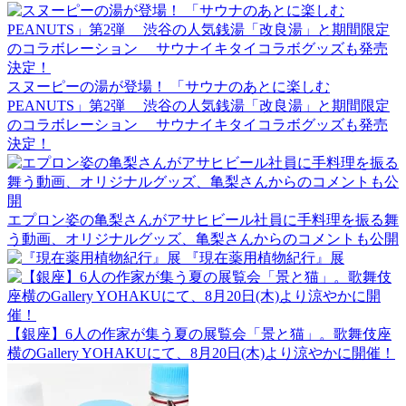
スヌーピーの湯が登場！ 「サウナのあとに楽しむ
PEANUTS」第2弾 渋谷の人気銭湯「改良湯」と期間限定
のコラボレーション サウナイキタイコラボグッズも発売
決定！
エプロン姿の亀梨さんがアサヒビール社員に手料理を振る舞
う動画、オリジナルグッズ、亀梨さんからのコメントも公開
『現在薬用植物紀行』展
【銀座】6人の作家が集う夏の展覧会「景と猫」。歌舞伎座
横のGallery YOHAKUにて、8月20日(木)より涼やかに開催！