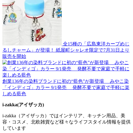
全15種の「広島東洋カープめじ
るしチャーム」が登場！ 紙屋町シャレオ限定で7月31日より
販売を開始
創業136年の染料ブランドに初の“藍色”が新登場 みやこ染
「インディゴ」カラー 9/1発売 発酵不要で家庭で手軽に楽
しめる藍色
i-zakka(アイザッカ)
i-zakka（アイザッカ）ではインテリア、キッチン用品、美
容・コスメ、北欧雑貨など様々なライフスタイル情報を提供
しています