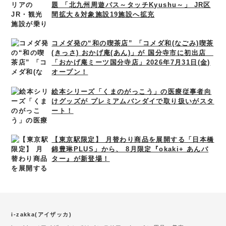
題 「北九州周遊パス～タッチKyushu～」 JR区
間拡大＆対象施設19施設へ拡充
コメダ発の“和の喫茶店” 「コメダ和(なごみ)喫茶
(きっさ) おかげ庵(あん)」が 国分寺市に初出店
「おかげ庵ミーツ国分寺店」2026年7月31日(金)
オープン！
絵本シリーズ「くまのがっこう」の医療従事者向
けグッズが プレミアムバンダイで取り扱いがスタ
ート！
【東京駅限定】 月替わり商品を展開する「日本橋
錦豊琳PLUS」から、 8月限定『okaki+ あんバ
ター』が新登場！
i-zakka(アイザッカ)