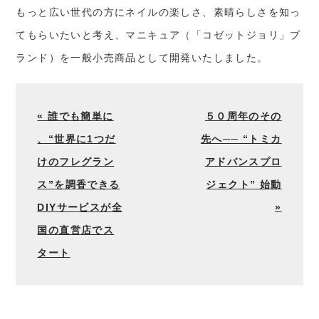
もっと広い世代の方にネイルの楽しさ、素晴らしさを知っ
てもらいたいと考え、マニキュア（「コゼットジョリ」ブ
ランド）を一般小売商品として開発いたしました。
« 誰でも簡単​に​
５０周年のその
、“世界に1つだ
先へ── “トミカ
けのフレグラン
アドバンスプロ
ス”を調香できる
ジェクト” 始動
DIYサービスが全
»
国の直営店でス
タート