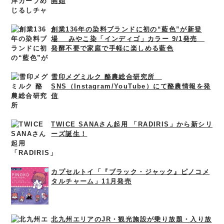
開始
創業136年の染料ブランドに初の“藍色”が新登
場 みやこ染「インディゴ」カラー 9/1発売
発酵不要で家庭で手軽に楽しめる藍色
雪印メグミルク 酪農総合研究所
SNS（Instagram/YouTube）にて酪農情報を発
信
TWICE SANAさん起用 「RADIRIS」から新シリ
ーズ誕生！
カプセルトイ「『ブラック・ジャック』ピノコメ
タルチャーム」11月発売
北九州エリアのJR・観光施設が乗り放題・入り放