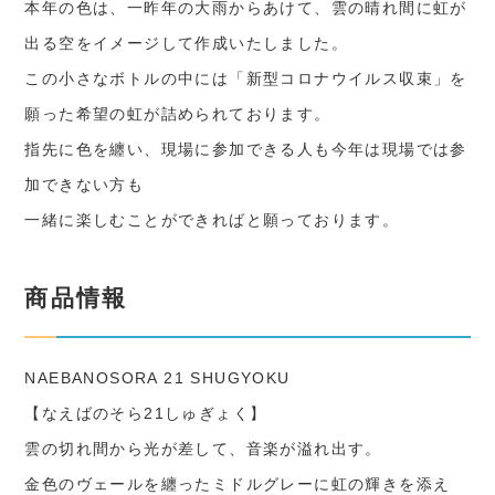
本年の色は、一昨年の大雨からあけて、雲の晴れ間に虹が
出る空をイメージして作成いたしました。
この小さなボトルの中には「新型コロナウイルス収束」を
願った希望の虹が詰められております。
指先に色を纏い、現場に参加できる人も今年は現場では参
加できない方も
一緒に楽しむことができればと願っております。
商品情報
NAEBANOSORA 21 SHUGYOKU
【なえばのそら21しゅぎょく】
雲の切れ間から光が差して、音楽が溢れ出す。
金色のヴェールを纏ったミドルグレーに虹の輝きを添え