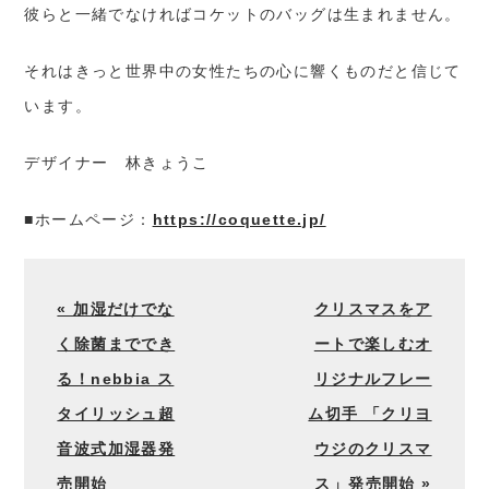
彼らと一緒でなければコケットのバッグは生まれません。
それはきっと世界中の女性たちの心に響くものだと信じて
います。
デザイナー 林きょうこ
■ホームページ：
https://coquette.jp/
« 加湿だけでな
クリスマスをア
く除菌まででき
ートで楽しむオ
る！nebbia ス
リジナルフレー
タイリッシュ超
ム切手 「クリヨ
音波式加湿器発
ウジのクリスマ
売開始
ス」発売開始 »