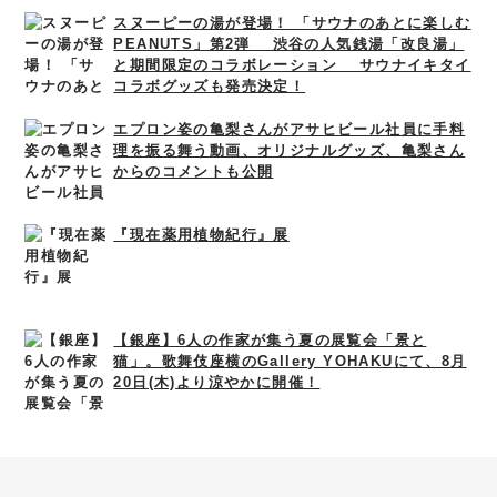
スヌーピーの湯が登場！ 「サウナのあとに楽しむ
PEANUTS」第2弾 渋谷の人気銭湯「改良湯」
と期間限定のコラボレーション サウナイキタイ
コラボグッズも発売決定！
エプロン姿の亀梨さんがアサヒビール社員に手料
理を振る舞う動画、オリジナルグッズ、亀梨さん
からのコメントも公開
『現在薬用植物紀行』展
【銀座】6人の作家が集う夏の展覧会「景と
猫」。歌舞伎座横のGallery YOHAKUにて、8月
20日(木)より涼やかに開催！