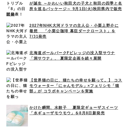
が誕生 ～かわいい秋田犬の子犬と秋田の四季と名
所を巡るパッケージ～ 9月1日(火)秋田県内で販売
開始
2027年NHK大河ドラマの主人公・小栗上野介に
着想 「小栗公珈琲 幕臣ダークロースト」を
7/31発売
北海道ボールパークFビレッジの没入型サウナ
「洞サウナ」、 夏限定企画を続々展開
【世界猫の日に、猫たちの幸せを願って。】 コス
モウォーター「にゃんモデル」×フェリシモ「猫
部」が コラボキャンペーンを実施
かけた瞬間、水餃子 夏限定ギョーザスイーツ
「水ギョーザモウモウ」を8月8日新発売