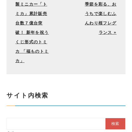
製ミニカー「ト
季節を彩る、お
ミカ」累計販売
うちで楽しむふ
台数７億台突
んわり桜フレグ
破！ 新年を祝う
ランス »
くじ形式のトミ
カ 「福ものトミ
カ」
サイト内検索
Search