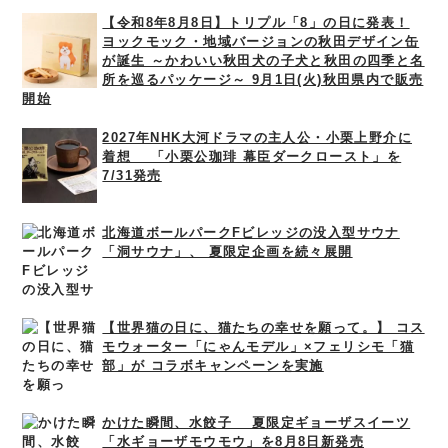
【令和8年8月8日】トリプル「8」の日に発表！
ヨックモック・地域バージョンの秋田デザイン缶
が誕生 ～かわいい秋田犬の子犬と秋田の四季と名
所を巡るパッケージ～ 9月1日(火)秋田県内で販売
開始
2027年NHK大河ドラマの主人公・小栗上野介に
着想 「小栗公珈琲 幕臣ダークロースト」を
7/31発売
北海道ボールパークFビレッジの没入型サウナ
「洞サウナ」、 夏限定企画を続々展開
【世界猫の日に、猫たちの幸せを願って。】 コス
モウォーター「にゃんモデル」×フェリシモ「猫
部」が コラボキャンペーンを実施
かけた瞬間、水餃子 夏限定ギョーザスイーツ
「水ギョーザモウモウ」を8月8日新発売