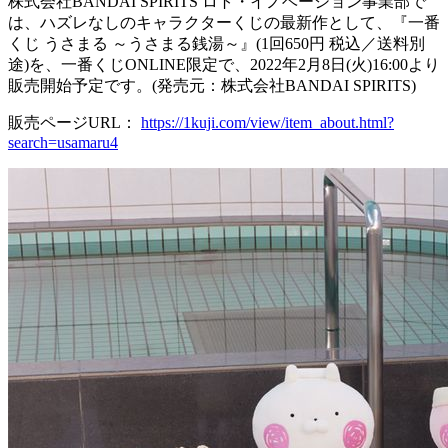
株式会社BANDAI SPIRITS ロト・イノベーション事業部で
は、ハズレなしのキャラクターくじの最新作として、『一番
くじ うさまる ～うさまる銭湯～』(1回650円 税込／送料別
途)を、一番くじONLINE限定で、2022年2月8日(火)16:00より
販売開始予定です。(発売元：株式会社BANDAI SPIRITS)
販売ページURL：
https://1kuji.com/view/item_about.html?
search=usamaru4