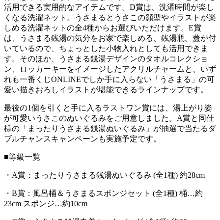
活用できる実用的なアイテムです。D賞は、洗濯時間が楽し
くなる洗濯ネット。うさまるとうさこの顔型やイラストが楽
しめる洗濯ネットの全4種からお選びいただけます。E賞
は、うさまる銭湯の気分をお家で楽しめる、銭湯瓶。蓋が付
いているので、ちょっとした小物入れとしても活用できま
す。そのほか、うさまる銭湯デザインのタオルコレクショ
ン、ロッカーキーをイメージしたアクリルチャームと、いず
れも一番くじONLINEでしか手に入らない「うさまる」の可
愛い描きおろしイラストが堪能できるラインナップです。
最後の1個を引くと手に入るラストワン賞には、湯上がり姿
が可愛いうさこのぬいぐるみをご用意しました。A賞と同仕
様の「まったりうさまる銭湯ぬいぐるみ」が抽選で当たるダ
ブルチャンスキャンペーンも実施予定です。
■等級一覧
・A賞：まったりうさまる銭湯ぬいぐるみ (全1種) 約28cm
・B賞：風呂桶＆うさまるスポンジセット (全1種) 桶…約
23cm スポンジ…約10cm