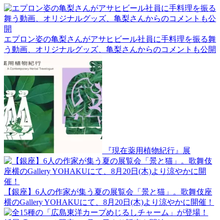
エプロン姿の亀梨さんがアサヒビール社員に手料理を振る舞
う動画、オリジナルグッズ、亀梨さんからのコメントも公開
『現在薬用植物紀行』展
【銀座】6人の作家が集う夏の展覧会「景と猫」。歌舞伎座
横のGallery YOHAKUにて、8月20日(木)より涼やかに開催！