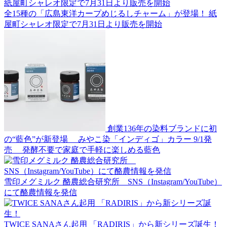
全15種の「広島東洋カープめじるしチャーム」が登場！ 紙
屋町シャレオ限定で7月31日より販売を開始
創業136年の染料ブランドに初
の“藍色”が新登場 みやこ染「インディゴ」カラー 9/1発
売 発酵不要で家庭で手軽に楽しめる藍色
雪印メグミルク 酪農総合研究所 SNS（Instagram/YouTube）
にて酪農情報を発信
TWICE SANAさん起用 「RADIRIS」から新シリーズ誕生！