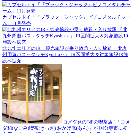
カプセルトイ「『ブラック・ジャック』ピノコメタルチャー
ム」11月発売
北九州エリアのJR・観光施設が乗り放題・入り放題 「北九
州周遊パス～タッチKyushu～」 JR区間拡大＆対象施設19施
設へ拡充
コメダ発の“和の喫茶店” 「コメ
ダ和(なごみ)喫茶(きっさ) おかげ庵(あん)」が 国分寺市に初