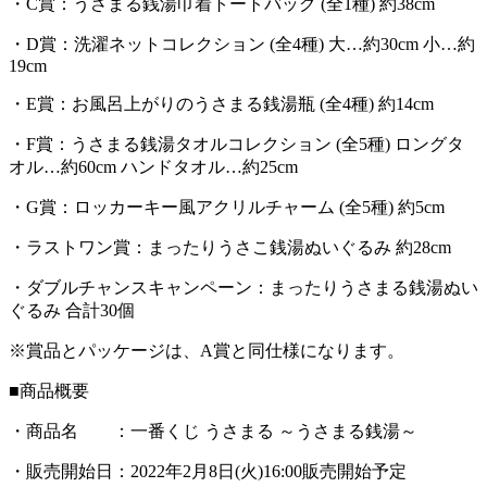
・C賞：うさまる銭湯巾着トートバッグ (全1種) 約38cm
・D賞：洗濯ネットコレクション (全4種) 大…約30cm 小…約
19cm
・E賞：お風呂上がりのうさまる銭湯瓶 (全4種) 約14cm
・F賞：うさまる銭湯タオルコレクション (全5種) ロングタ
オル…約60cm ハンドタオル…約25cm
・G賞：ロッカーキー風アクリルチャーム (全5種) 約5cm
・ラストワン賞：まったりうさこ銭湯ぬいぐるみ 約28cm
・ダブルチャンスキャンペーン：まったりうさまる銭湯ぬい
ぐるみ 合計30個
※賞品とパッケージは、A賞と同仕様になります。
■商品概要
・商品名 ：一番くじ うさまる ～うさまる銭湯～
・販売開始日：2022年2月8日(火)16:00販売開始予定