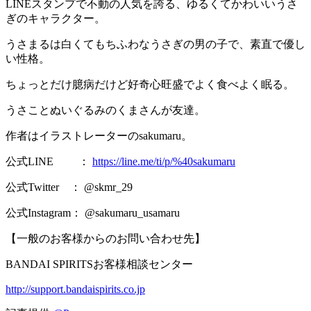
LINEスタンプで不動の人気を誇る、ゆるくてかわいいうさ
ぎのキャラクター。
うさまるは白くてもちふわなうさぎの男の子で、素直で優し
い性格。
ちょっとだけ臆病だけど好奇心旺盛でよく食べよく眠る。
うさことぬいぐるみのくまさんが友達。
作者はイラストレーターのsakumaru。
公式LINE ：
https://line.me/ti/p/%40sakumaru
公式Twitter ： @skmr_29
公式Instagram： @sakumaru_usamaru
【一般のお客様からのお問い合わせ先】
BANDAI SPIRITSお客様相談センター
http://support.bandaispirits.co.jp