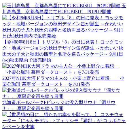
玉
川高島屋、京都高島屋にてFUKUBISUI POPUP開催
【令和8年8月8日】トリプル「8」の日に発表！ ヨックモッ
ク・地域バージョンの秋田デザイン缶が誕生 ～かわいい秋
田犬の子犬と秋田の四季と名所を巡るパッケージ～ 9月1日
(火)秋田県内で販売開始
2027年NHK大河ドラマの主人公・小栗上野介に着想 「小
栗公珈琲 幕臣ダークロースト」を7/31発売
北海道ボールパークFビレッジの没入型サウナ「洞サウ
ナ」、 夏限定企画を続々展開