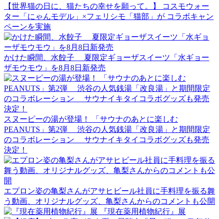
【世界猫の日に、猫たちの幸せを願って。】 コスモウォー
ター「にゃんモデル」×フェリシモ「猫部」が コラボキャン
ペーンを実施
かけた瞬間、水餃子 夏限定ギョーザスイーツ「水ギョー
ザモウモウ」を8月8日新発売
スヌーピーの湯が登場！ 「サウナのあとに楽しむ
PEANUTS」第2弾 渋谷の人気銭湯「改良湯」と期間限定
のコラボレーション サウナイキタイコラボグッズも発売
決定！
エプロン姿の亀梨さんがアサヒビール社員に手料理を振る舞
う動画、オリジナルグッズ、亀梨さんからのコメントも公開
『現在薬用植物紀行』展