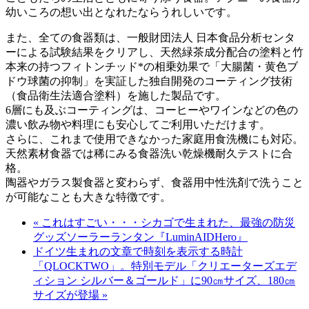
幼いころの想い出となれたならうれしいです。
また、全ての食器類は、一般財団法人 日本食品分析センタ
ーによる試験結果をクリアし、天然緑茶成分配合の塗料と竹
本来の持つフィトンチッド*の相乗効果で「大腸菌・黄色ブ
ドウ球菌の抑制」を実証した独自開発のコーティング技術
（食品衛生法適合塗料）を施した製品です。
6層にも及ぶコーティングは、コーヒーやワインなどの色の
濃い飲み物や料理にも安心してご利用いただけます。
さらに、これまで使用できなかった家庭用食洗機にも対応。
天然素材食器では稀にみる食器洗い乾燥機耐久テストに合
格。
陶器やガラス製食器と変わらず、食器用中性洗剤で洗うこと
が可能なことも大きな特徴です。
« これはすごい・・・シカゴで生まれた、最強の防災
グッズソーラーランタン『LuminAIDHero』
ドイツ生まれの文章で時刻を表示する時計
「QLOCKTWO」。特別モデル「クリエーターズエデ
ィション シルバー＆ゴールド」に90㎝サイズ、180㎝
サイズが登場 »