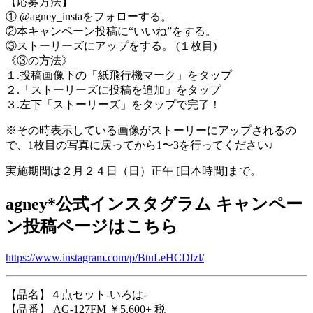
【応募方法】
① @agney_instaをフォローする。
②本キャンペーン投稿に“いいね”をする。
③ストーリーズにアップをする。 (１枚目)
《③の方法》
１.投稿画像下の「紙飛行機マーク」をタップ
２.「ストーリーズに投稿を追加」をタップ
３.左下「ストーリーズ」をタップで完了！
※その時表示している画像がストーリーにアップされるの
で、1枚目の写真に戻ってから1〜3を行ってください♩
実施期間は２月２４日（日）正午 [日本時間]まで。
agney*公式インスタグラム キャンペー
ン投稿ページはこちら
https://www.instagram.com/p/BtuLeHCDfzl/
【品名】４点セット-いろは-
【品番】 AG-127FM ￥5,600+ 税