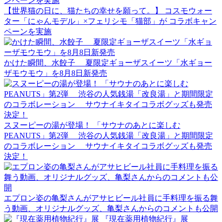
【世界猫の日に、猫たちの幸せを願って。】 コスモウォー
ター「にゃんモデル」×フェリシモ「猫部」が コラボキャン
ペーンを実施
かけた瞬間、水餃子 夏限定ギョーザスイーツ「水ギョー
ザモウモウ」を8月8日新発売
スヌーピーの湯が登場！ 「サウナのあとに楽しむ
PEANUTS」第2弾 渋谷の人気銭湯「改良湯」と期間限定
のコラボレーション サウナイキタイコラボグッズも発売
決定！
エプロン姿の亀梨さんがアサヒビール社員に手料理を振る舞
う動画、オリジナルグッズ、亀梨さんからのコメントも公開
『現在薬用植物紀行』展