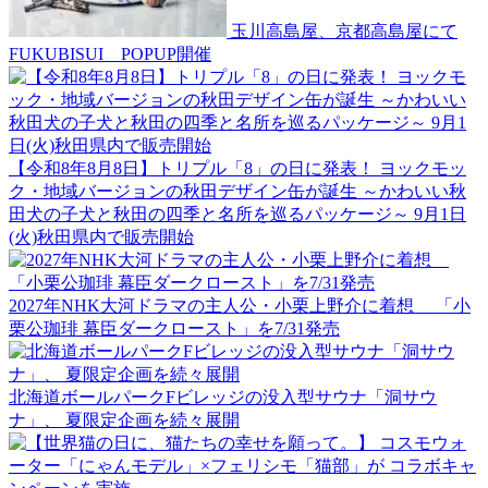
玉川高島屋、京都高島屋にて
FUKUBISUI POPUP開催
【令和8年8月8日】トリプル「8」の日に発表！ ヨックモッ
ク・地域バージョンの秋田デザイン缶が誕生 ～かわいい秋
田犬の子犬と秋田の四季と名所を巡るパッケージ～ 9月1日
(火)秋田県内で販売開始
2027年NHK大河ドラマの主人公・小栗上野介に着想 「小
栗公珈琲 幕臣ダークロースト」を7/31発売
北海道ボールパークFビレッジの没入型サウナ「洞サウ
ナ」、 夏限定企画を続々展開