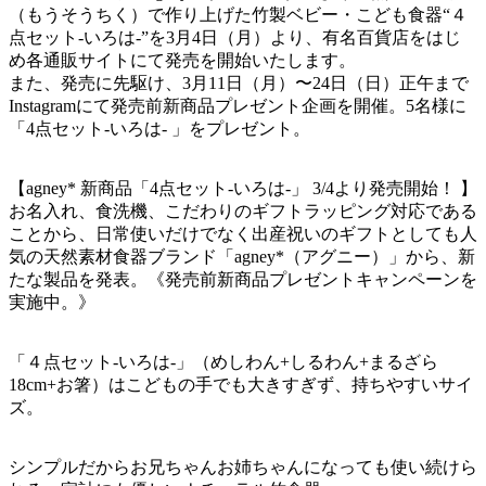
（もうそうちく）で作り上げた竹製ベビー・こども食器“４
点セット-いろは-”を3月4日（月）より、有名百貨店をはじ
め各通販サイトにて発売を開始いたします。
また、発売に先駆け、3月11日（月）〜24日（日）正午まで
Instagramにて発売前新商品プレゼント企画を開催。5名様に
「4点セット-いろは- 」をプレゼント。
【agney* 新商品「4点セット-いろは-」 3/4より発売開始！ 】
お名入れ、食洗機、こだわりのギフトラッピング対応である
ことから、日常使いだけでなく出産祝いのギフトとしても人
気の天然素材食器ブランド「agney*（アグニー）」から、新
たな製品を発表。《発売前新商品プレゼントキャンペーンを
実施中。》
「４点セット-いろは-」（めしわん+しるわん+まるざら
18cm+お箸）はこどもの手でも大きすぎず、持ちやすいサイ
ズ。
シンプルだからお兄ちゃんお姉ちゃんになっても使い続けら