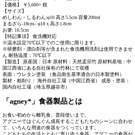
【価格】 ￥5,600+ 税
【サイズ】
めしわん・しるわん:φ10 高さ5.5cm 容量200ml
まるざら-18cm-: φ18 x 高さ1.8cm
お箸: 16.5cm
【特記事項】 食洗機対応
※温水設定70℃以下でのご使用に限ります。
※研磨剤・漂白剤等が含まれた食洗機用洗剤は使用できませ
ん 耐熱温度：70℃以下
【製造】 原産国：日本 原材料：天然孟宗竹 原材料産地：中
国江西省にある自社保有の竹林にて収穫
表面：ウレタン塗装 （食品衛生基準適合の日本製塗料）
製材・粗削り： 海外自社工場（中国江西省） 成形・塗装：
国内自社工場（埼玉県越谷市）
「agney*」食器製品とは
お食い初めから離乳食、普段使いまで。
アグニーではぐんぐん成長するこどもたちのシーンに合わせ
て、いろんな用途の食器をつくっています。
こどもたちの生活とともに寄り添う食器。アグニーの食器が