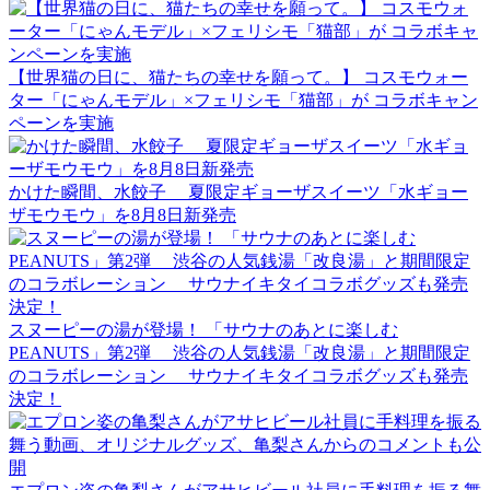
【世界猫の日に、猫たちの幸せを願って。】 コスモウォー
ター「にゃんモデル」×フェリシモ「猫部」が コラボキャン
ペーンを実施
かけた瞬間、水餃子 夏限定ギョーザスイーツ「水ギョー
ザモウモウ」を8月8日新発売
スヌーピーの湯が登場！ 「サウナのあとに楽しむ
PEANUTS」第2弾 渋谷の人気銭湯「改良湯」と期間限定
のコラボレーション サウナイキタイコラボグッズも発売
決定！