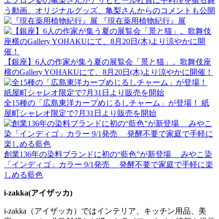
エプロン姿の亀梨さんがアサヒビール社員に手料理を振る舞
う動画、オリジナルグッズ、亀梨さんからのコメントも公開
『現在薬用植物紀行』展
【銀座】6人の作家が集う夏の展覧会「景と猫」。歌舞伎座
横のGallery YOHAKUにて、8月20日(木)より涼やかに開催！
全15種の「広島東洋カープめじるしチャーム」が登場！ 紙
屋町シャレオ限定で7月31日より販売を開始
創業136年の染料ブランドに初の“藍色”が新登場 みやこ染
「インディゴ」カラー 9/1発売 発酵不要で家庭で手軽に楽
しめる藍色
i-zakka(アイザッカ)
i-zakka（アイザッカ）ではインテリア、キッチン用品、美