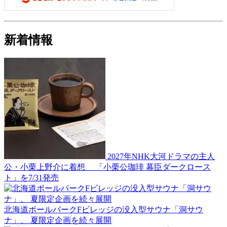
新着情報
2027年NHK大河ドラマの主人
公・小栗上野介に着想 「小栗公珈琲 幕臣ダークロース
ト」を7/31発売
北海道ボールパークFビレッジの没入型サウナ「洞サウ
ナ」、 夏限定企画を続々展開