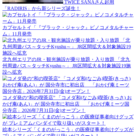
TWICE SANAさん起用
「RADIRIS」から新シリーズ誕生！
カプセルトイ「『ブラック・ジャック』ピノコメタルチャー
ム」11月発売
北九州エリアのJR・観光施設が乗り放題・入り放題 「北九
州周遊パス～タッチKyushu～」 JR区間拡大＆対象施設19施
設へ拡充
コメダ発の“和の喫茶店” 「コメダ和(なごみ)喫茶(きっさ) お
かげ庵(あん)」が 国分寺市に初出店 「おかげ庵ミーツ国
分寺店」2026年7月31日(金)オープン！
絵本シリーズ「くまのがっこう」の医療従事者向けグッズが
プレミアムバンダイで取り扱いがスタート！