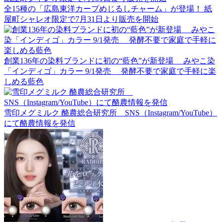
全15種の「広島東洋カープめじるしチャーム」が登場！ 紙
屋町シャレオ限定で7月31日より販売を開始
創業136年の染料ブランドに初の“藍色”が新登場 みやこ染
「インディゴ」カラー 9/1発売 発酵不要で家庭で手軽に楽
しめる藍色
雪印メグミルク 酪農総合研究所 SNS（Instagram/YouTube）
にて酪農情報を発信