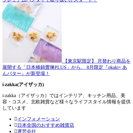
【東京駅限定】 月替わり商品を
展開する「日本橋錦豊琳PLUS」から、 8月限定『okaki+ あ
んバター』が新登場！
i-zakka(アイザッカ)
i-zakka（アイザッカ）ではインテリア、キッチン用品、美
容・コスメ、北欧雑貨など様々なライフスタイル情報を提供
しています
インフォメーション
日本全国のおすすめ雑貨店
運営会社