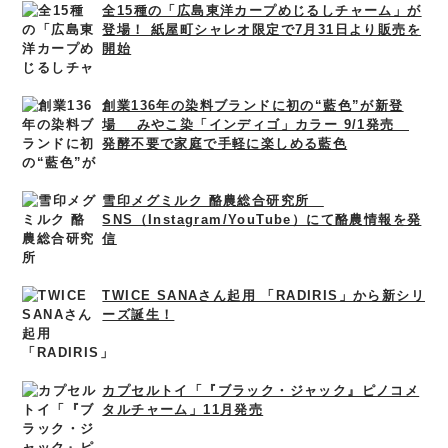
全15種の「広島東洋カープめじるしチャーム」が
登場！ 紙屋町シャレオ限定で7月31日より販売を
開始
創業136年の染料ブランドに初の“藍色”が新登
場 みやこ染「インディゴ」カラー 9/1発売
発酵不要で家庭で手軽に楽しめる藍色
雪印メグミルク 酪農総合研究所
SNS（Instagram/YouTube）にて酪農情報を発
信
TWICE SANAさん起用 「RADIRIS」から新シリ
ーズ誕生！
カプセルトイ「『ブラック・ジャック』ピノコメ
タルチャーム」11月発売