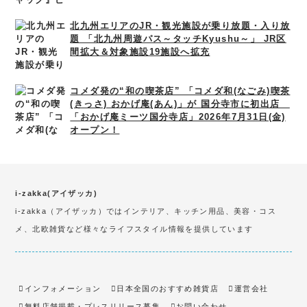
北九州エリアのJR・観光施設が乗り放題・入り放
題 「北九州周遊パス～タッチKyushu～」 JR区
間拡大＆対象施設19施設へ拡充
コメダ発の“和の喫茶店” 「コメダ和(なごみ)喫茶
(きっさ) おかげ庵(あん)」が 国分寺市に初出店
「おかげ庵ミーツ国分寺店」2026年7月31日(金)
オープン！
i-zakka(アイザッカ)
i-zakka（アイザッカ）ではインテリア、キッチン用品、美容・コス
メ、北欧雑貨など様々なライフスタイル情報を提供しています
インフォメーション
日本全国のおすすめ雑貨店
運営会社
無料店舗掲載・プレスリリース募集
お問い合わせ