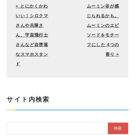
« とにかくかわ
ムーミン谷が感
いい！シロクマ
じられるかも。
さんや兵隊さ
ムーミンのエピ
ん、宇宙飛行士
ソードをモチー
さんなど自堕落
フにした 4つの
なスマホスタン
香り »
ド
サイト内検索
Search