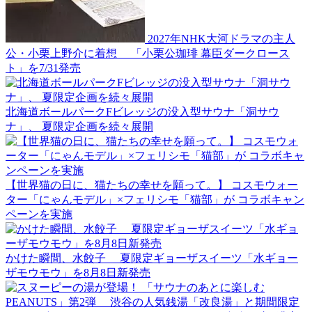
2027年NHK大河ドラマの主人
公・小栗上野介に着想 「小栗公珈琲 幕臣ダークロース
ト」を7/31発売
北海道ボールパークFビレッジの没入型サウナ「洞サウ
ナ」、 夏限定企画を続々展開
【世界猫の日に、猫たちの幸せを願って。】 コスモウォー
ター「にゃんモデル」×フェリシモ「猫部」が コラボキャン
ペーンを実施
かけた瞬間、水餃子 夏限定ギョーザスイーツ「水ギョー
ザモウモウ」を8月8日新発売