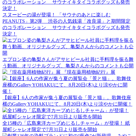
スヌーピーの湯が登場！ 「サウナのあとに楽しむ
PEANUTS」第2弾 渋谷の人気銭湯「改良湯」と期間限定
のコラボレーション サウナイキタイコラボグッズも発売
決定！
エプロン姿の亀梨さんがアサヒビール社員に手料理を振る舞
う動画、オリジナルグッズ、亀梨さんからのコメントも公開
『現在薬用植物紀行』展
【銀座】6人の作家が集う夏の展覧会「景と猫」。歌舞伎座
横のGallery YOHAKUにて、8月20日(木)より涼やかに開催！
全15種の「広島東洋カープめじるしチャーム」が登場！ 紙
屋町シャレオ限定で7月31日より販売を開始