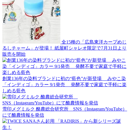
全15種の「広島東洋カープめじ
るしチャーム」が登場！ 紙屋町シャレオ限定で7月31日より
販売を開始
創業136年の染料ブランドに初の“藍色”が新登場 みやこ染
「インディゴ」カラー 9/1発売 発酵不要で家庭で手軽に楽
しめる藍色
雪印メグミルク 酪農総合研究所 SNS（Instagram/YouTube）
にて酪農情報を発信