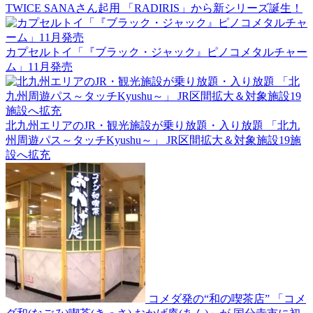
TWICE SANAさん起用 「RADIRIS」から新シリーズ誕生！
カプセルトイ「『ブラック・ジャック』ピノコメタルチャー
ム」11月発売
北九州エリアのJR・観光施設が乗り放題・入り放題 「北九
州周遊パス～タッチKyushu～」 JR区間拡大＆対象施設19施
設へ拡充
コメダ発の“和の喫茶店” 「コメ