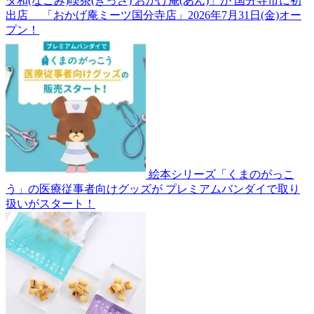
ダ和(なごみ)喫茶(きっさ) おかげ庵(あん)」が 国分寺市に初
出店 「おかげ庵ミーツ国分寺店」2026年7月31日(金)オー
プン！
絵本シリーズ「くまのがっこ
う」の医療従事者向けグッズが プレミアムバンダイで取り
扱いがスタート！