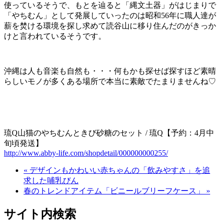
使っているそうで、もとを辿ると「縄文土器」がはじまりで
「やちむん」として発展していったのは昭和56年に職人達が
薪を焚ける環境を探し求めて読谷山に移り住んだのがきっか
けと言われているそうです。
沖縄は人も音楽も自然も・・・何もかも探せば探すほど素晴
らしいモノが多くある場所で本当に素敵でたまりませんね♡
琉Q山猫のやちむんときび砂糖のセット / 琉Q【予約：4月中
旬頃発送】
http://www.abby-life.com/shopdetail/000000000255/
« デザインもかわいい赤ちゃんの「飲みやすさ」を追
求した哺乳びん
春のトレンドアイテム「ビニールブリーフケース」 »
サイト内検索