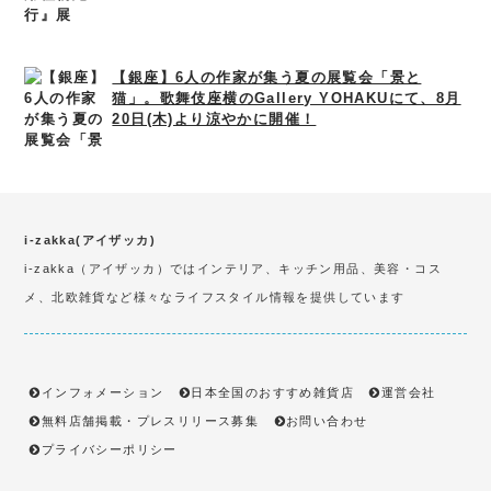
【銀座】6人の作家が集う夏の展覧会「景と
猫」。歌舞伎座横のGallery YOHAKUにて、8月
20日(木)より涼やかに開催！
i-zakka(アイザッカ)
i-zakka（アイザッカ）ではインテリア、キッチン用品、美容・コス
メ、北欧雑貨など様々なライフスタイル情報を提供しています
インフォメーション
日本全国のおすすめ雑貨店
運営会社
無料店舗掲載・プレスリリース募集
お問い合わせ
プライバシーポリシー