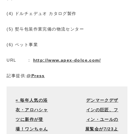
(4) ドルチェデュオ カタログ製作
(5) 熨斗包装作業完備の物流センター
(6) ペット事業
URL ：
http://www.apex-dolce.com/
記事提供:
@Press
« 毎年人気の浴
デンマークデザ
衣・アロハシャ
インの巨匠、フ
ツに新作が登
ィン・ユールの
場！ワンちゃん
展覧会が7/23よ