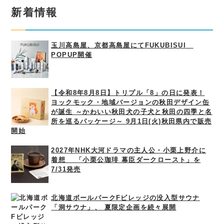
新着情報
玉川高島屋、京都高島屋にてFUKUBISUI
POPUP開催
【令和8年8月8日】トリプル「8」の日に発表！
ヨックモック・地域バージョンの秋田デザイン缶
が誕生 ～かわいい秋田犬の子犬と秋田の四季と名
所を巡るパッケージ～ 9月1日(火)秋田県内で販売
開始
2027年NHK大河ドラマの主人公・小栗上野介に
着想 「小栗公珈琲 幕臣ダークロースト」を
7/31発売
北海道ボールパークFビレッジの没入型サウナ
「洞サウナ」、 夏限定企画を続々展開