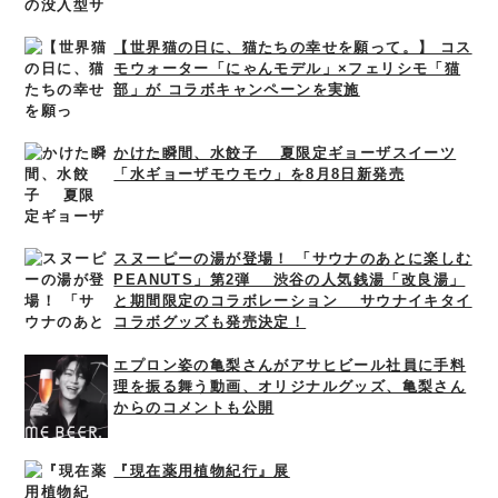
【世界猫の日に、猫たちの幸せを願って。】 コス
モウォーター「にゃんモデル」×フェリシモ「猫
部」が コラボキャンペーンを実施
かけた瞬間、水餃子 夏限定ギョーザスイーツ
「水ギョーザモウモウ」を8月8日新発売
スヌーピーの湯が登場！ 「サウナのあとに楽しむ
PEANUTS」第2弾 渋谷の人気銭湯「改良湯」
と期間限定のコラボレーション サウナイキタイ
コラボグッズも発売決定！
エプロン姿の亀梨さんがアサヒビール社員に手料
理を振る舞う動画、オリジナルグッズ、亀梨さん
からのコメントも公開
『現在薬用植物紀行』展