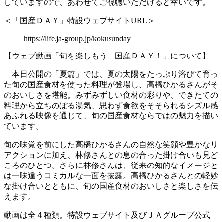
していますので、あわせてご視聴いただけると幸いです。
＜「国産ＤＡＹ」特設ウェブサイトURL＞
https://life.ja-group.jp/kokusunday
【ウェブ動画「旬を楽しもう！国産ＤＡＹ！」について】
本日公開の「夏篇」では、夏の太陽をたっぷり浴びて育っ
た旬の国産食材を使った料理が登場し、高橋ひかるさんがそ
のおいしさを堪能。みずみずしい食材の彩りや、できたての
料理から立ちのぼる湯気、思わず食欲をそそられるシズル感
あふれる映像を通じて、旬の国産食材ならではの魅力を描い
ています。
旬の味覚を前にした高橋ひかるさんの自然な笑顔や豊かなリ
アクションに加え、林修さんとの息の合った掛け合いも見ど
ころのひとつ。さらに林修さんは、従来の知的なイメージと
は一味違うコミカルな一面を披露。高橋ひかるさんとの軽妙
な掛け合いとともに、旬の国産食材のおいしさと楽しさを伝
えます。
動画は全４種類。特設ウェブサイト及びＪＡグループ公式