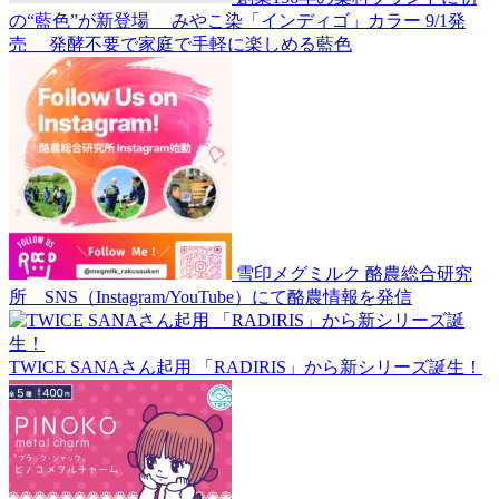
の“藍色”が新登場 みやこ染「インディゴ」カラー 9/1発
売 発酵不要で家庭で手軽に楽しめる藍色
雪印メグミルク 酪農総合研究
所 SNS（Instagram/YouTube）にて酪農情報を発信
TWICE SANAさん起用 「RADIRIS」から新シリーズ誕生！