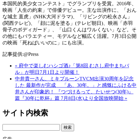
本国民的美少女コンテスト」でグランプリを受賞。2016年、
映画「人生の約束」で俳優デビュー。主な出演作に、「おん
な城主 直虎」(NHK大河ドラマ)、「リビングの松永さん」
(関西テレビ)、「顔に泥を塗る」(テレビ朝日)、映画「赤羽
骨子のボディガード」、「山口くんはワルくない」など。そ
の他にもバラエティー、モデルなど幅広く活躍。7月3日公開
の映画「死ねばいいのに」にも出演。
記事提供:@Press
« 府中で楽しむハシゴ酒♪「第8回 むさし府中まちバ
ル」が明日7月1日より開催！
中井貴一さん、ミキプルーンTVCM出演30周年を記念
した 最新作が完成 「あ、30年。」と感慨にふける中
井さんが印象的！ 『つづけるって、たいせつ(30年)』
篇『30年に乾杯』篇 7月8日(水)より全国放映開始 »
サイト内検索
Search