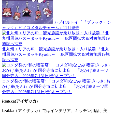
カプセルトイ「『ブラック・ジ
ャック』ピノコメタルチャーム」11月発売
北九州エリアのJR・観光施設が乗り放題・入り放題 「北九
州周遊パス～タッチKyushu～」 JR区間拡大＆対象施設19施
設へ拡充
コメダ発の“和の喫茶店” 「コメダ和(なごみ)喫茶(きっさ) お
かげ庵(あん)」が 国分寺市に初出店 「おかげ庵ミーツ国
分寺店」2026年7月31日(金)オープン！
i-zakka(アイザッカ)
i-zakka（アイザッカ）ではインテリア、キッチン用品、美