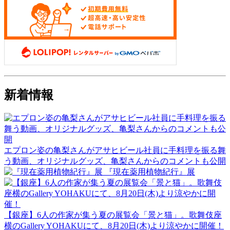
新着情報
エプロン姿の亀梨さんがアサヒビール社員に手料理を振る舞
う動画、オリジナルグッズ、亀梨さんからのコメントも公開
『現在薬用植物紀行』展
【銀座】6人の作家が集う夏の展覧会「景と猫」。歌舞伎座
横のGallery YOHAKUにて、8月20日(木)より涼やかに開催！