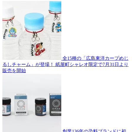
全15種の「広島東洋カープめじ
るしチャーム」が登場！ 紙屋町シャレオ限定で7月31日より
販売を開始
創業136年の染料ブランドに初