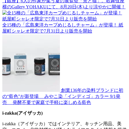
【銀座】6人の作家が集う夏の展覧会「景と猫」。歌舞伎座
横のGallery YOHAKUにて、8月20日(木)より涼やかに開催！
全15種の「広島東洋カープめじるしチャーム」が登場！ 紙
屋町シャレオ限定で7月31日より販売を開始
創業136年の染料ブランドに初
の“藍色”が新登場 みやこ染「インディゴ」カラー 9/1発
売 発酵不要で家庭で手軽に楽しめる藍色
i-zakka(アイザッカ)
i-zakka（アイザッカ）ではインテリア、キッチン用品、美