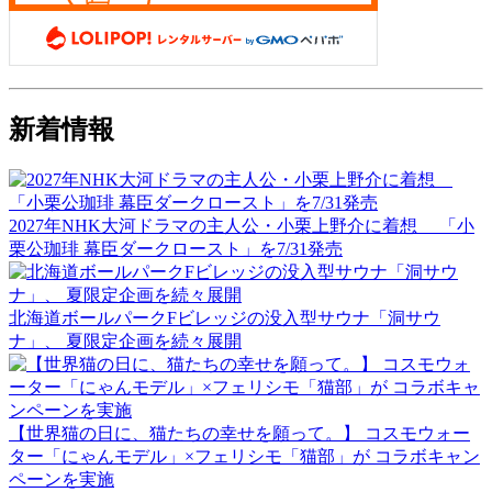
新着情報
2027年NHK大河ドラマの主人公・小栗上野介に着想 「小
栗公珈琲 幕臣ダークロースト」を7/31発売
北海道ボールパークFビレッジの没入型サウナ「洞サウ
ナ」、 夏限定企画を続々展開
【世界猫の日に、猫たちの幸せを願って。】 コスモウォー
ター「にゃんモデル」×フェリシモ「猫部」が コラボキャン
ペーンを実施