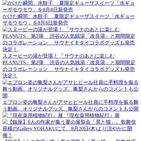
かけた瞬間、水餃子 夏限定ギョーザスイーツ「水ギョー
ザモウモウ」を8月8日新発売
スヌーピーの湯が登場！ 「サウナのあとに楽しむ
PEANUTS」第2弾 渋谷の人気銭湯「改良湯」と期間限定
のコラボレーション サウナイキタイコラボグッズも発売
決定！
エプロン姿の亀梨さんがアサヒビール社員に手料理を振る舞
う動画、オリジナルグッズ、亀梨さんからのコメントも公開
『現在薬用植物紀行』展