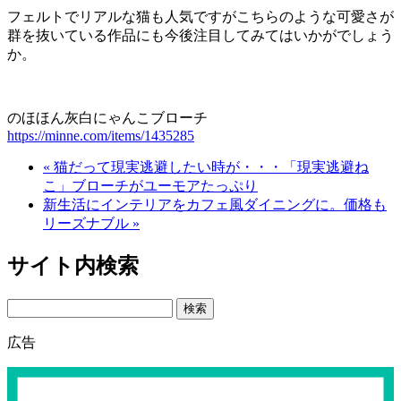
フェルトでリアルな猫も人気ですがこちらのような可愛さが
群を抜いている作品にも今後注目してみてはいかがでしょう
か。
のほほん灰白にゃんこブローチ
https://minne.com/items/1435285
« 猫だって現実逃避したい時が・・・「現実逃避ね
こ」ブローチがユーモアたっぷり
新生活にインテリアをカフェ風ダイニングに。価格も
リーズナブル »
サイト内検索
Search
広告