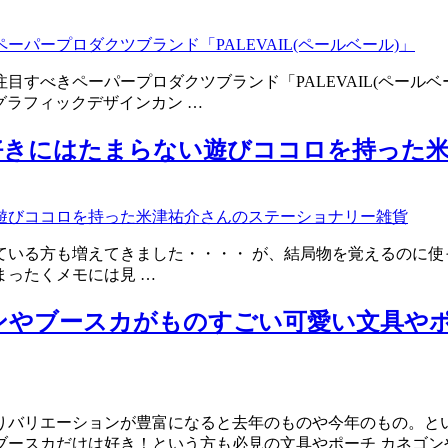
べきペーパープロダクツブランド「PALEVAIL(ペールベール
グラフィックデザインカン …
好きにはたまらない遊びココロを持った
ている方も増えてきました・・・・ が、結局物を覚えるのに使
ったくメモには見 …
ンやブースカがものすごい可愛い文具や
りバリエーションが豊富になると去年のものや今年のもの。とい
ースカだけは好き！という方も必見の文具やポーチ カネゴン