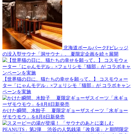
北海道ボールパークFビレッジ
の没入型サウナ「洞サウナ」、 夏限定企画を続々展開
【世界猫の日に、猫たちの幸せを願って。】 コスモウォー
ター「にゃんモデル」×フェリシモ「猫部」が コラボキャン
ペーンを実施
かけた瞬間、水餃子 夏限定ギョーザスイーツ「水ギョー
ザモウモウ」を8月8日新発売