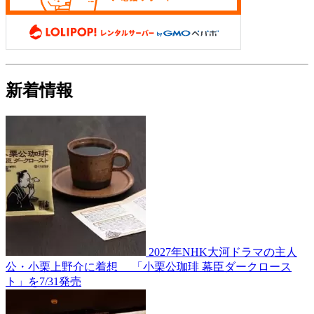
新着情報
2027年NHK大河ドラマの主人
公・小栗上野介に着想 「小栗公珈琲 幕臣ダークロース
ト」を7/31発売