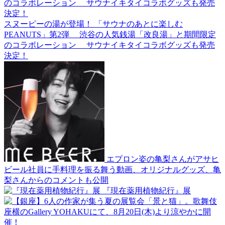
スヌーピーの湯が登場！ 「サウナのあとに楽しむ
PEANUTS」第2弾 渋谷の人気銭湯「改良湯」と期間限定
のコラボレーション サウナイキタイコラボグッズも発売
決定！
エプロン姿の亀梨さんがアサヒ
ビール社員に手料理を振る舞う動画、オリジナルグッズ、亀
梨さんからのコメントも公開
『現在薬用植物紀行』展