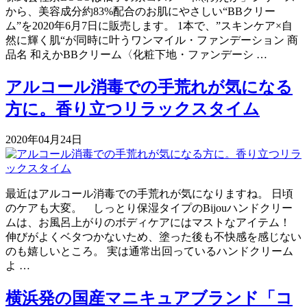
から、美容成分約83%配合のお肌にやさしい“BBクリー
ム”を2020年6月7日に販売します。 1本で、”スキンケア×自
然に輝く肌“が同時に叶うワンマイル・ファンデーション 商
品名 和えかBBクリーム〈化粧下地・ファンデーシ …
アルコール消毒での手荒れが気になる
方に。香り立つリラックスタイム
2020年04月24日
最近はアルコール消毒での手荒れが気になりますね。 日頃
のケアも大変。 しっとり保湿タイプのBijouハンドクリー
ムは、お風呂上がりのボディケアにはマストなアイテム！
伸びがよくベタつかないため、塗った後も不快感を感じない
のも嬉しいところ。 実は通常出回っているハンドクリーム
よ …
横浜発の国産マニキュアブランド「コ