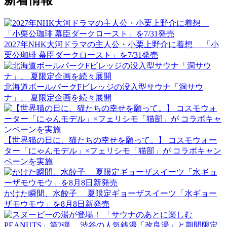
新着情報
2027年NHK大河ドラマの主人公・小栗上野介に着想 「小
栗公珈琲 幕臣ダークロースト」を7/31発売
北海道ボールパークFビレッジの没入型サウナ「洞サウ
ナ」、 夏限定企画を続々展開
【世界猫の日に、猫たちの幸せを願って。】 コスモウォー
ター「にゃんモデル」×フェリシモ「猫部」が コラボキャン
ペーンを実施
かけた瞬間、水餃子 夏限定ギョーザスイーツ「水ギョー
ザモウモウ」を8月8日新発売