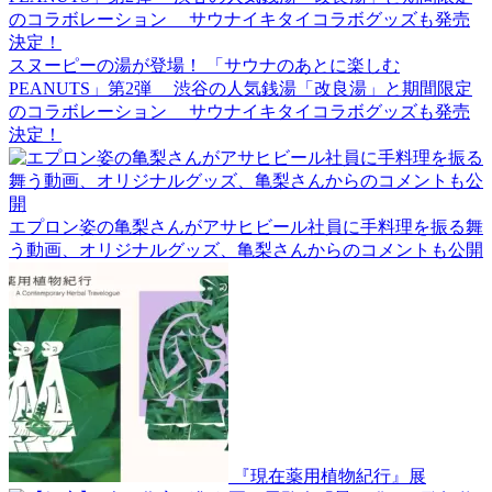
スヌーピーの湯が登場！ 「サウナのあとに楽しむ
PEANUTS」第2弾 渋谷の人気銭湯「改良湯」と期間限定
のコラボレーション サウナイキタイコラボグッズも発売
決定！
エプロン姿の亀梨さんがアサヒビール社員に手料理を振る舞
う動画、オリジナルグッズ、亀梨さんからのコメントも公開
『現在薬用植物紀行』展