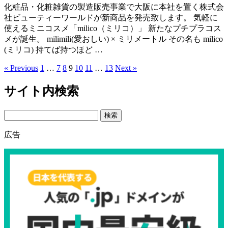
化粧品・化粧雑貨の製造販売事業で大阪に本社を置く株式会
社ビューティーワールドが新商品を発売致します。 気軽に
使えるミニコスメ「milico（ミリコ）」 新たなプチプラコス
メが誕生。 milimili(愛おしい) × ミリメートル その名も milico
(ミリコ) 持てば持つほど …
« Previous
1
…
7
8
9
10
11
…
13
Next »
サイト内検索
Search
広告