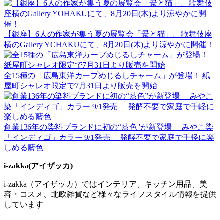
【銀座】6人の作家が集う夏の展覧会「景と猫」。歌舞伎座
横のGallery YOHAKUにて、8月20日(木)より涼やかに開催！
全15種の「広島東洋カープめじるしチャーム」が登場！ 紙
屋町シャレオ限定で7月31日より販売を開始
創業136年の染料ブランドに初の“藍色”が新登場 みやこ染
「インディゴ」カラー 9/1発売 発酵不要で家庭で手軽に楽
しめる藍色
i-zakka(アイザッカ)
i-zakka（アイザッカ）ではインテリア、キッチン用品、美
容・コスメ、北欧雑貨など様々なライフスタイル情報を提供
しています