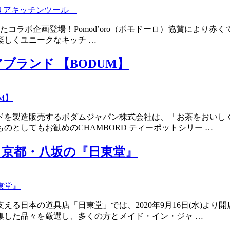
りまたまたコラボ企画登場！Pomod’oro（ポモドーロ）協賛に
しくユニークなキッチ …
ランド 【BODUM】
ンドを製造販売するボダムジャパン株式会社は、「お茶をおい
としてもお勧めのCHAMBORD ティーポットシリー …
京都・八坂の『日東堂』
る日本の道具店「日東堂」では、2020年9月16日(水)より
集した品々を厳選し、多くの方とメイド・イン・ジャ …